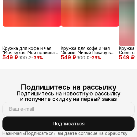
Кружка для кофе и чая
Кружка для кофе и чая
Кружка 
"Моя кухня. Мои правила"
"Аниме. Милый Пикачу в
Советск
549 ₽
(100% керамическая, 330
549 ₽
шапке панды" (100%
549 ₽
мл
900 ₽
−
39
%
900 ₽
−
39
%
мл) с красивым принтом
керамическая, 330 мл) с
(смешной надписью или
красивым принтом
приколом) в подарок
(смешной надписью или
папе, дедушке (мужская),
приколом) в подарок
маме, бабушке (женская)
папе, дедушке (мужская),
маме, бабушке (женская)
Подпишитесь на рассылку
Подпишитесь на новостную рассылку
и получите скидку на первый заказ
Подписаться
Нажимая «Подписаться», вы даете согласие на обработку