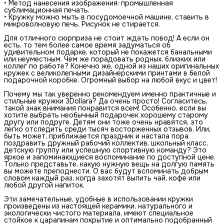
• Метод нанесения изображения: промышленная
сублимационная печать.
• Кружку можно мыть в посудомоечной машине, ставить в
микроволновую печь. Рисунок не стирается.
Для отличного сюрприза не стоит ждать повод! А если он
есть, то тем более самое время задуматься об
удивительном подарке, который не покажется банальными
или неуместным. Чем же порадовать родных, близких или
коллег по работе? Конечно же, одной из наших оригинальных
кружек с великолепными дизайнерскими принтами в белой
подарочной коробке. Огромный выбор на любой вкус и цвет!
Почему мы так уверенно рекомендуем именно практичные и
стильные кружки 3Dollara? Да очень просто! Согласитесь,
такой знак внимания понравится всем! Особенно, если вы
хотите выбрать необычный подарочек хорошему старому
другу или подруге. Детям они тоже очень нравятся, это
легко отследить среди тысяч восторженных отзывов. Или,
быть может, приближается праздник и настала пора
поздравить дружный рабочий коллектив, школьный класс,
детскую группу или успешную спортивную команду? Это
яркое и запоминающиеся воспоминание по доступной цене.
Только представьте, какую нужную вещь на долгую память
вы можете преподнести. О вас будут вспоминать добрым
словом каждый раз, когда захотят выпить чай, кофе или
любой другой напиток.
Эти замечательные, удобные в использовании кружки
произведены из настоящей керамики, натурального и
экологически чистого материала, имеют специальное
стойкое к царапинам покрытие и оптимально подобранный