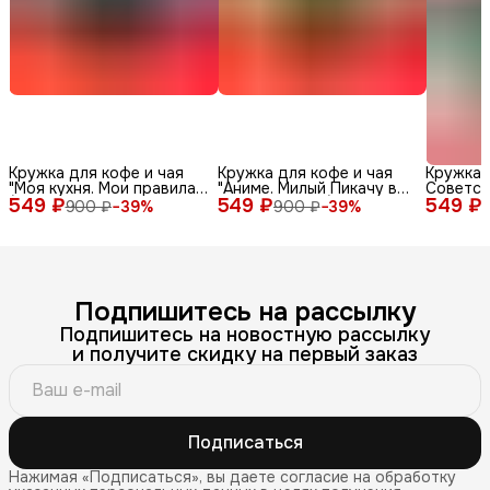
Кружка для кофе и чая
Кружка для кофе и чая
Кружка 
"Моя кухня. Мои правила"
"Аниме. Милый Пикачу в
Советск
549 ₽
(100% керамическая, 330
549 ₽
шапке панды" (100%
549 ₽
мл
900 ₽
−
39
%
900 ₽
−
39
%
мл) с красивым принтом
керамическая, 330 мл) с
(смешной надписью или
красивым принтом
приколом) в подарок
(смешной надписью или
папе, дедушке (мужская),
приколом) в подарок
маме, бабушке (женская)
папе, дедушке (мужская),
маме, бабушке (женская)
Подпишитесь на рассылку
Подпишитесь на новостную рассылку
и получите скидку на первый заказ
Подписаться
Нажимая «Подписаться», вы даете согласие на обработку