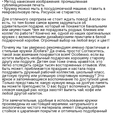
• Метод нанесения изображения: промышленная
сублимационная печать.
• Кружку можно мыть в посудомоечной машине, ставить в
микроволновую печь. Рисунок не стирается.
Для отличного сюрприза не стоит ждать повод! А если он
есть, то тем более самое время задуматься об
удивительном подарке, который не покажется банальными
или неуместным. Чем же порадовать родных, близких или
коллег по работе? Конечно же, одной из наших оригинальных
кружек с великолепными дизайнерскими принтами в белой
подарочной коробке. Огромный выбор на любой вкус и цвет!
Почему мы так уверенно рекомендуем именно практичные и
стильные кружки 3Dollara? Да очень просто! Согласитесь,
такой знак внимания понравится всем! Особенно, если вы
хотите выбрать необычный подарочек хорошему старому
другу или подруге. Детям они тоже очень нравятся, это
легко отследить среди тысяч восторженных отзывов. Или,
быть может, приближается праздник и настала пора
поздравить дружный рабочий коллектив, школьный класс,
детскую группу или успешную спортивную команду? Это
яркое и запоминающиеся воспоминание по доступной цене.
Только представьте, какую нужную вещь на долгую память
вы можете преподнести. О вас будут вспоминать добрым
словом каждый раз, когда захотят выпить чай, кофе или
любой другой напиток.
Эти замечательные, удобные в использовании кружки
произведены из настоящей керамики, натурального и
экологически чистого материала, имеют специальное
стойкое к царапинам покрытие и оптимально подобранный