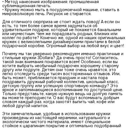
• Метод нанесения изображения: промышленная
сублимационная печать.
• Кружку можно мыть в посудомоечной машине, ставить в
микроволновую печь. Рисунок не стирается.
Для отличного сюрприза не стоит ждать повод! А если он
есть, то тем более самое время задуматься об
удивительном подарке, который не покажется банальными
или неуместным. Чем же порадовать родных, близких или
коллег по работе? Конечно же, одной из наших оригинальных
кружек с великолепными дизайнерскими принтами в белой
подарочной коробке. Огромный выбор на любой вкус и цвет!
Почему мы так уверенно рекомендуем именно практичные и
стильные кружки 3Dollara? Да очень просто! Согласитесь,
такой знак внимания понравится всем! Особенно, если вы
хотите выбрать необычный подарочек хорошему старому
другу или подруге. Детям они тоже очень нравятся, это
легко отследить среди тысяч восторженных отзывов. Или,
быть может, приближается праздник и настала пора
поздравить дружный рабочий коллектив, школьный класс,
детскую группу или успешную спортивную команду? Это
яркое и запоминающиеся воспоминание по доступной цене.
Только представьте, какую нужную вещь на долгую память
вы можете преподнести. О вас будут вспоминать добрым
словом каждый раз, когда захотят выпить чай, кофе или
любой другой напиток.
Эти замечательные, удобные в использовании кружки
произведены из настоящей керамики, натурального и
экологически чистого материала, имеют специальное
стойкое к царапинам покрытие и оптимально подобранный