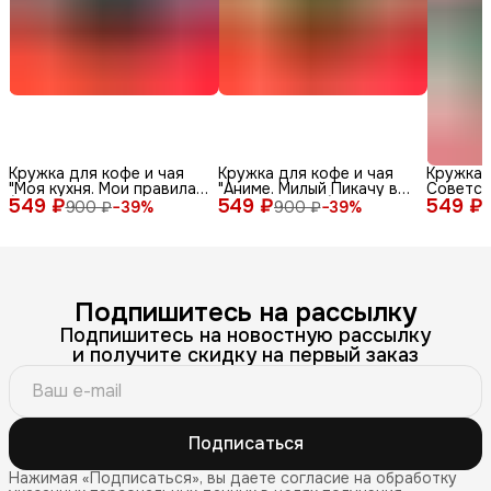
Кружка для кофе и чая
Кружка для кофе и чая
Кружка 
"Моя кухня. Мои правила"
"Аниме. Милый Пикачу в
Советск
549 ₽
(100% керамическая, 330
549 ₽
шапке панды" (100%
549 ₽
мл
900 ₽
−
39
%
900 ₽
−
39
%
мл) с красивым принтом
керамическая, 330 мл) с
(смешной надписью или
красивым принтом
приколом) в подарок
(смешной надписью или
папе, дедушке (мужская),
приколом) в подарок
маме, бабушке (женская)
папе, дедушке (мужская),
маме, бабушке (женская)
Подпишитесь на рассылку
Подпишитесь на новостную рассылку
и получите скидку на первый заказ
Подписаться
Нажимая «Подписаться», вы даете согласие на обработку