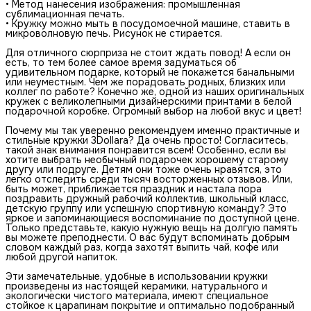
• Метод нанесения изображения: промышленная
сублимационная печать.
• Кружку можно мыть в посудомоечной машине, ставить в
микроволновую печь. Рисунок не стирается.
Для отличного сюрприза не стоит ждать повод! А если он
есть, то тем более самое время задуматься об
удивительном подарке, который не покажется банальными
или неуместным. Чем же порадовать родных, близких или
коллег по работе? Конечно же, одной из наших оригинальных
кружек с великолепными дизайнерскими принтами в белой
подарочной коробке. Огромный выбор на любой вкус и цвет!
Почему мы так уверенно рекомендуем именно практичные и
стильные кружки 3Dollara? Да очень просто! Согласитесь,
такой знак внимания понравится всем! Особенно, если вы
хотите выбрать необычный подарочек хорошему старому
другу или подруге. Детям они тоже очень нравятся, это
легко отследить среди тысяч восторженных отзывов. Или,
быть может, приближается праздник и настала пора
поздравить дружный рабочий коллектив, школьный класс,
детскую группу или успешную спортивную команду? Это
яркое и запоминающиеся воспоминание по доступной цене.
Только представьте, какую нужную вещь на долгую память
вы можете преподнести. О вас будут вспоминать добрым
словом каждый раз, когда захотят выпить чай, кофе или
любой другой напиток.
Эти замечательные, удобные в использовании кружки
произведены из настоящей керамики, натурального и
экологически чистого материала, имеют специальное
стойкое к царапинам покрытие и оптимально подобранный