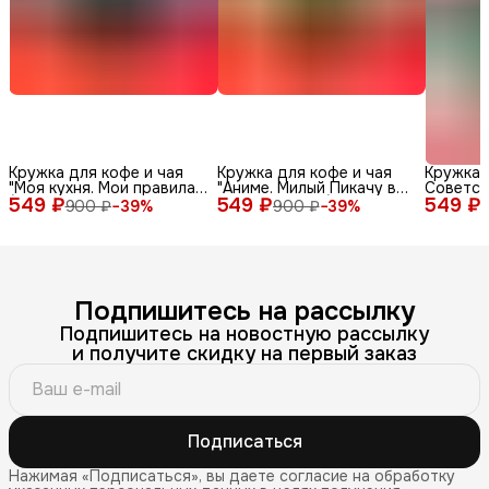
Кружка для кофе и чая
Кружка для кофе и чая
Кружка 
"Моя кухня. Мои правила"
"Аниме. Милый Пикачу в
Советск
549 ₽
(100% керамическая, 330
549 ₽
шапке панды" (100%
549 ₽
мл
900 ₽
−
39
%
900 ₽
−
39
%
мл) с красивым принтом
керамическая, 330 мл) с
(смешной надписью или
красивым принтом
приколом) в подарок
(смешной надписью или
папе, дедушке (мужская),
приколом) в подарок
маме, бабушке (женская)
папе, дедушке (мужская),
маме, бабушке (женская)
Подпишитесь на рассылку
Подпишитесь на новостную рассылку
и получите скидку на первый заказ
Подписаться
Нажимая «Подписаться», вы даете согласие на обработку