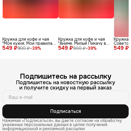
Кружка для кофе и чая
Кружка для кофе и чая
Кружка 
"Моя кухня. Мои правила"
"Аниме. Милый Пикачу в
Советск
549 ₽
(100% керамическая, 330
549 ₽
шапке панды" (100%
549 ₽
мл
900 ₽
−
39
%
900 ₽
−
39
%
мл) с красивым принтом
керамическая, 330 мл) с
(смешной надписью или
красивым принтом
приколом) в подарок
(смешной надписью или
папе, дедушке (мужская),
приколом) в подарок
маме, бабушке (женская)
папе, дедушке (мужская),
маме, бабушке (женская)
Подпишитесь на рассылку
Подпишитесь на новостную рассылку
и получите скидку на первый заказ
Подписаться
Нажимая «Подписаться», вы даете согласие на обработку
указанных персональных данных в целях получения
информационной и рекламной рассылки