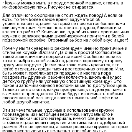
• Кружку можно мыть в посудомоечной машине, ставить в
микроволновую печь. Рисунок не стирается.
Для отличного сюрприза не стоит ждать повод! А если он
есть, то тем более самое время задуматься об
удивительном подарке, который не покажется банальными
или неуместным. Чем же порадовать родных, близких или
коллег по работе? Конечно же, одной из наших оригинальных
кружек с великолепными дизайнерскими принтами в белой
подарочной коробке. Огромный выбор на любой вкус и цвет!
Почему мы так уверенно рекомендуем именно практичные и
стильные кружки 3Dollara? Да очень просто! Согласитесь,
такой знак внимания понравится всем! Особенно, если вы
хотите выбрать необычный подарочек хорошему старому
другу или подруге. Детям они тоже очень нравятся, это
легко отследить среди тысяч восторженных отзывов. Или,
быть может, приближается праздник и настала пора
поздравить дружный рабочий коллектив, школьный класс,
детскую группу или успешную спортивную команду? Это
яркое и запоминающиеся воспоминание по доступной цене.
Только представьте, какую нужную вещь на долгую память
вы можете преподнести. О вас будут вспоминать добрым
словом каждый раз, когда захотят выпить чай, кофе или
любой другой напиток.
Эти замечательные, удобные в использовании кружки
произведены из настоящей керамики, натурального и
экологически чистого материала, имеют специальное
стойкое к царапинам покрытие и оптимально подобранный
размер. Это не сувениры, а самые реальные кружки, которые
можно использовать ежедневно, спокойно мыть в