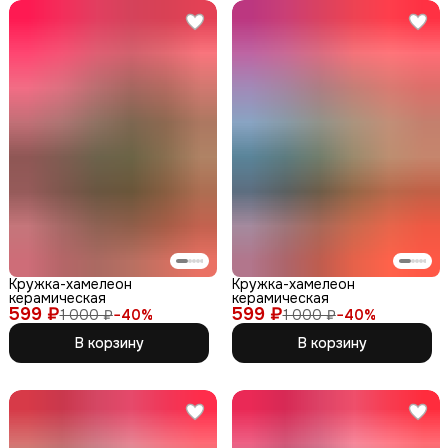
Кружка-хамелеон
Кружка-хамелеон
керамическая
керамическая
599 ₽
599 ₽
1 000 ₽
−
40
%
1 000 ₽
−
40
%
В корзину
В корзину