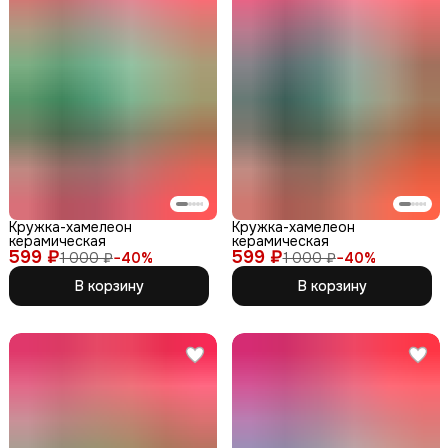
Кружка-хамелеон
Кружка-хамелеон
керамическая
керамическая
599 ₽
599 ₽
1 000 ₽
−
40
%
1 000 ₽
−
40
%
В корзину
В корзину