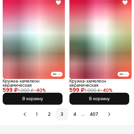
Кружка-хамелеон
Кружка-хамелеон
керамическая
керамическая
599 ₽
599 ₽
1 000 ₽
−
40
%
1 000 ₽
−
40
%
В корзину
В корзину
…
1
2
3
4
407