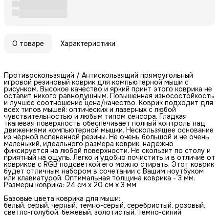
О товаре
Характеристики
Противоскользящий / Антискользящий прямоугольный
игровой резиновый коврик для компьютерной мыши с
рисунком. Высокое качество и яркий принт этого коврика не
оставит никого равнодушным. Повышенная износостойкость
и лучшее соотношение цена/качество. Коврик подходит для
всех типов мышей: оптических и лазерных с любой
чувствительностью и любым типом сенсора. Гладкая
тканевая поверхность обеспечивает полный контроль над
движениями компьютерной мышки. Нескользящее основание
из чёрной вспененной резины. Не очень большой и не очень
маленький, идеального размера коврик, надёжно
фиксируется на любой поверхности. Не скользит по столу и
приятный на ощупь. Легко и удобно почистить и в отличие от
ковриков с RGB подсветкой его можно стирать. Этот коврик
будет отличным набором в сочетании с Вашим ноутбуком
или клавиатурой. Оптимальная толщина коврика - 3 мм.
Размеры коврика: 24 см x 20 см x 3 мм
Базовые цвета коврика для мыши:
белый, серый, черный, темно-серый, серебристый, розовый,
светло-голубой, бежевый, золотистый, темно-синий