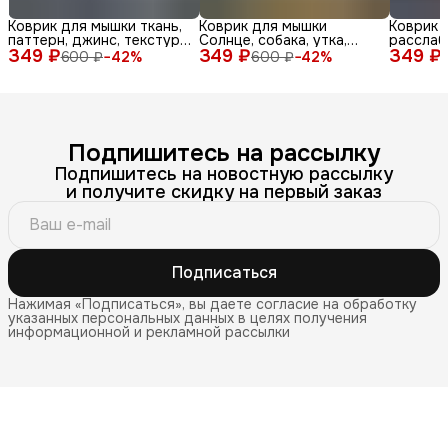
Коврик для мышки ткань,
Коврик для мышки
Коврик 
паттерн, джинс, текстура,
Солнце, собака, утка,
расслаб
349 ₽
синий, бел
349 ₽
очки, море, доска, ле
349 ₽
медитац
600 ₽
−
42
%
600 ₽
−
42
%
Подпишитесь на рассылку
Подпишитесь на новостную рассылку
и получите скидку на первый заказ
Подписаться
Нажимая «Подписаться», вы даете согласие на обработку
указанных персональных данных в целях получения
информационной и рекламной рассылки