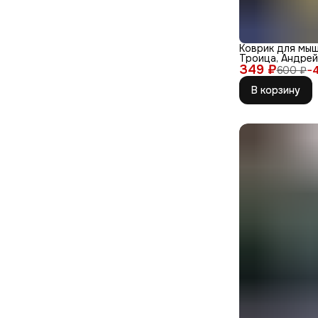
Коврик для мыш
Троица, Андрей 
349 ₽
духов
600 ₽
−
В корзину