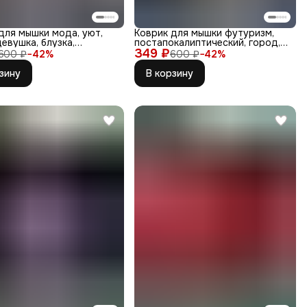
для мышки мода, уют,
Коврик для мышки футуризм,
девушка, блузка,
постапокалиптический, город,
и
349 ₽
техн
600 ₽
−
42
%
600 ₽
−
42
%
зину
В корзину