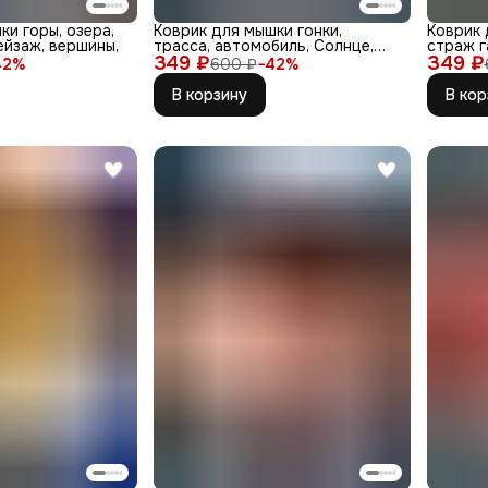
ки горы, озера,
Коврик для мышки гонки,
Коврик 
ейзаж, вершины,
трасса, автомобиль, Солнце,
страж г
349 ₽
адренали
349 ₽
42
%
600 ₽
−
42
%
В корзину
В кор