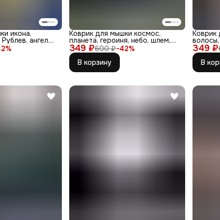
ки икона,
Коврик для мышки космос,
Коврик
Рублев, ангелы,
планета, героиня, небо, шлем,
волосы,
349 ₽
наука
349 ₽
зелень,
42
%
600 ₽
−
42
%
В корзину
В кор