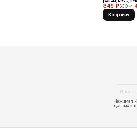
руины, ночь, ис
349 ₽
600 ₽
−
В корзину
Нажимая «
данных в 