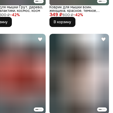
для мышки Грут, дерево,
Коврик для мышки воин,
алактики, космос, косм
женщина, красное, темное,
349 ₽
магия, элек
600 ₽
−
42
%
600 ₽
−
42
%
зину
В корзину