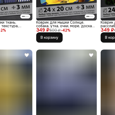
ки ткань,
Коврик для мышки Солнце,
Коврик 
 текстура,
собака, утка, очки, море, доска,
расслаб
349 ₽
ле
349 ₽
джойнт
42
%
600 ₽
−
42
%
В корзину
В кор