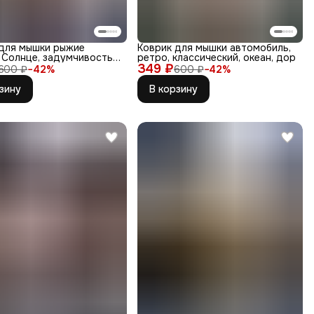
 для мышки рыжие
Коврик для мышки автомобиль,
 Солнце, задумчивость,
ретро, классический, океан, дор
349 ₽
600 ₽
−
42
%
600 ₽
−
42
%
зину
В корзину