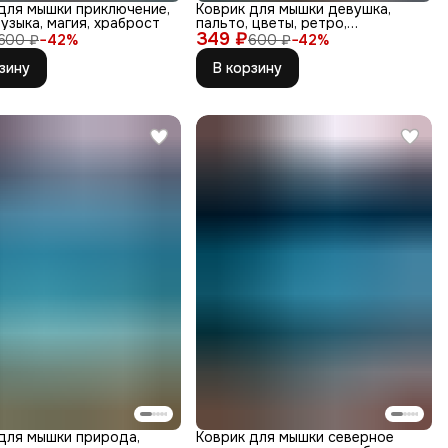
для мышки приключение,
Коврик для мышки девушка,
музыка, магия, храброст
пальто, цветы, ретро,
349 ₽
автомобиль,
600 ₽
−
42
%
600 ₽
−
42
%
зину
В корзину
для мышки природа,
Коврик для мышки северное