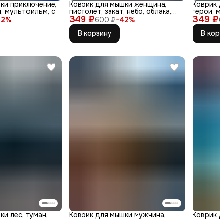
ки приключение,
Коврик для мышки женщина,
Коврик 
и, мультфильм, с
пистолет, закат, небо, облака,
герои, 
349 ₽
взг
349 ₽
42
%
600 ₽
−
42
%
В корзину
В кор
ки лес, туман,
Коврик для мышки мужчина,
Коврик 