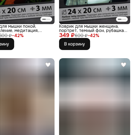
для мышки покой,
Коврик для мышки женщина,
ление, медитация,
портрет, темный фон, рубашка,
, дым
349 ₽
воло
600 ₽
−
42
%
600 ₽
−
42
%
зину
В корзину