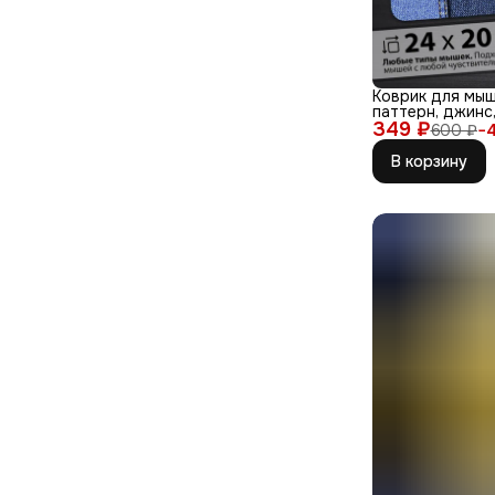
Коврик для мыш
паттерн, джинс,
349 ₽
синий, бел
600 ₽
−
В корзину