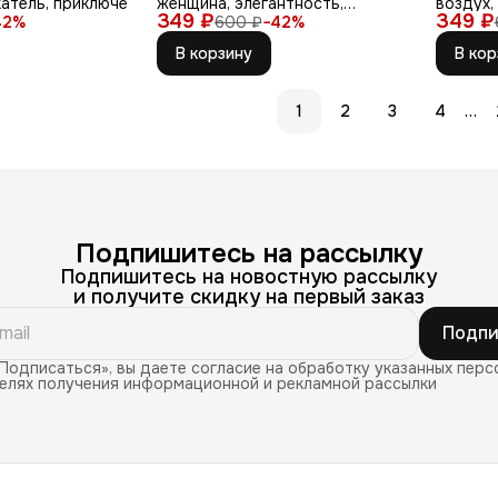
катель, приключе
женщина, элегантность,
воздух,
349 ₽
красное пла
349 ₽
риф
42
%
600 ₽
−
42
%
В корзину
В кор
…
1
2
3
4
Подпишитесь на рассылку
Подпишитесь на новостную рассылку
и получите скидку на первый заказ
Подпи
Подписаться», вы даете согласие на обработку указанных перс
целях получения информационной и рекламной рассылки