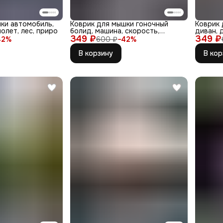
ки автомобиль,
Коврик для мышки гоночный
Коврик 
олет, лес, приро
болид, машина, скорость,
диван, 
349 ₽
вершины,
349 ₽
колготк
42
%
600 ₽
−
42
%
В корзину
В кор