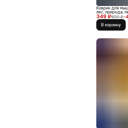
Коврик для мыш
лес, природа, п
349 ₽
600 ₽
−
В корзину