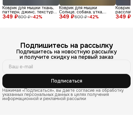
Коврик для мышки ткань,
Коврик для мышки
Коврик 
паттерн, джинс, текстура,
Солнце, собака, утка,
расслаб
349 ₽
синий, бел
349 ₽
очки, море, доска, ле
349 ₽
медитац
600 ₽
−
42
%
600 ₽
−
42
%
Подпишитесь на рассылку
Подпишитесь на новостную рассылку
и получите скидку на первый заказ
Подписаться
Нажимая «Подписаться», вы даете согласие на обработку
указанных персональных данных в целях получения
информационной и рекламной рассылки