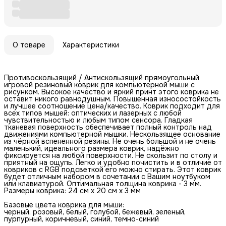
О товаре
Характеристики
Противоскользящий / Антискользящий прямоугольный
игровой резиновый коврик для компьютерной мыши с
рисунком. Высокое качество и яркий принт этого коврика не
оставит никого равнодушным. Повышенная износостойкость
и лучшее соотношение цена/качество. Коврик подходит для
всех типов мышей: оптических и лазерных с любой
чувствительностью и любым типом сенсора. Гладкая
тканевая поверхность обеспечивает полный контроль над
движениями компьютерной мышки. Нескользящее основание
из чёрной вспененной резины. Не очень большой и не очень
маленький, идеального размера коврик, надёжно
фиксируется на любой поверхности. Не скользит по столу и
приятный на ощупь. Легко и удобно почистить и в отличие от
ковриков с RGB подсветкой его можно стирать. Этот коврик
будет отличным набором в сочетании с Вашим ноутбуком
или клавиатурой. Оптимальная толщина коврика - 3 мм.
Размеры коврика: 24 см x 20 см x 3 мм
Базовые цвета коврика для мыши:
черный, розовый, белый, голубой, бежевый, зеленый,
пурпурный, коричневый, синий, темно-синий