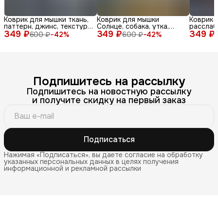
Коврик для мышки ткань,
Коврик для мышки
Коврик 
паттерн, джинс, текстура,
Солнце, собака, утка,
расслаб
349 ₽
синий, бел
349 ₽
очки, море, доска, ле
349 ₽
медитац
600 ₽
−
42
%
600 ₽
−
42
%
Подпишитесь на рассылку
Подпишитесь на новостную рассылку
и получите скидку на первый заказ
Подписаться
Нажимая «Подписаться», вы даете согласие на обработку
указанных персональных данных в целях получения
информационной и рекламной рассылки