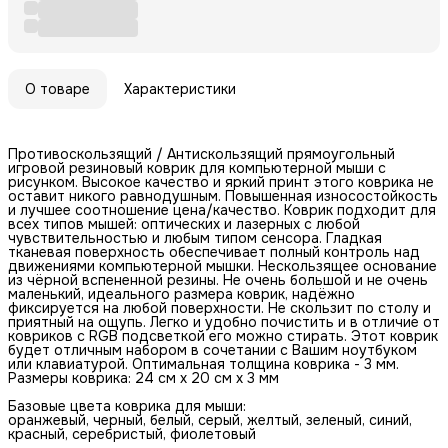
О товаре
Характеристики
Противоскользящий / Антискользящий прямоугольный
игровой резиновый коврик для компьютерной мыши с
рисунком. Высокое качество и яркий принт этого коврика не
оставит никого равнодушным. Повышенная износостойкость
и лучшее соотношение цена/качество. Коврик подходит для
всех типов мышей: оптических и лазерных с любой
чувствительностью и любым типом сенсора. Гладкая
тканевая поверхность обеспечивает полный контроль над
движениями компьютерной мышки. Нескользящее основание
из чёрной вспененной резины. Не очень большой и не очень
маленький, идеального размера коврик, надёжно
фиксируется на любой поверхности. Не скользит по столу и
приятный на ощупь. Легко и удобно почистить и в отличие от
ковриков с RGB подсветкой его можно стирать. Этот коврик
будет отличным набором в сочетании с Вашим ноутбуком
или клавиатурой. Оптимальная толщина коврика - 3 мм.
Размеры коврика: 24 см x 20 см x 3 мм
Базовые цвета коврика для мыши:
оранжевый, черный, белый, серый, желтый, зеленый, синий,
красный, серебристый, фиолетовый