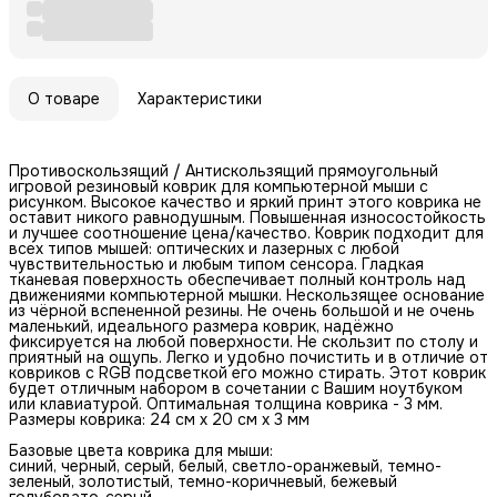
О товаре
Характеристики
Противоскользящий / Антискользящий прямоугольный
игровой резиновый коврик для компьютерной мыши с
рисунком. Высокое качество и яркий принт этого коврика не
оставит никого равнодушным. Повышенная износостойкость
и лучшее соотношение цена/качество. Коврик подходит для
всех типов мышей: оптических и лазерных с любой
чувствительностью и любым типом сенсора. Гладкая
тканевая поверхность обеспечивает полный контроль над
движениями компьютерной мышки. Нескользящее основание
из чёрной вспененной резины. Не очень большой и не очень
маленький, идеального размера коврик, надёжно
фиксируется на любой поверхности. Не скользит по столу и
приятный на ощупь. Легко и удобно почистить и в отличие от
ковриков с RGB подсветкой его можно стирать. Этот коврик
будет отличным набором в сочетании с Вашим ноутбуком
или клавиатурой. Оптимальная толщина коврика - 3 мм.
Размеры коврика: 24 см x 20 см x 3 мм
Базовые цвета коврика для мыши:
синий, черный, серый, белый, светло-оранжевый, темно-
зеленый, золотистый, темно-коричневый, бежевый
голубовато-серый