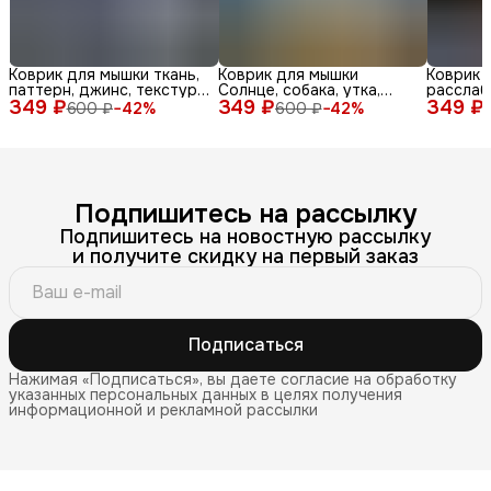
Коврик для мышки ткань,
Коврик для мышки
Коврик 
паттерн, джинс, текстура,
Солнце, собака, утка,
расслаб
349 ₽
синий, бел
349 ₽
очки, море, доска, ле
349 ₽
медитац
600 ₽
−
42
%
600 ₽
−
42
%
Подпишитесь на рассылку
Подпишитесь на новостную рассылку
и получите скидку на первый заказ
Подписаться
Нажимая «Подписаться», вы даете согласие на обработку
указанных персональных данных в целях получения
информационной и рекламной рассылки