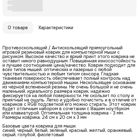
О товаре
Характеристики
Противоскользящий / Антискользящий прямоугольный
игровой резиновый коврик для компьютерной мыши с
рисунком. Высокое качество и яркий принт этого коврика не
оставит никого равнодушным. Повышенная износостойкость
и лучшее соотношение цена/качество. Коврик подходит для
всех типов мышей: оптических и лазерных с любой
чувствительностью и любым типом сенсора. Гладкая
тканевая поверхность обеспечивает полный контроль над
движениями компьютерной мышки. Нескользящее основание
из чёрной вспененной резины. Не очень большой и не очень
маленький, идеального размера коврик, надёжно
фиксируется на любой поверхности. Не скользит по столу и
приятный на ощупь. Легко и удобно почистить и в отличие от
ковриков с RGB подсветкой его можно стирать. Этот коврик
будет отличным набором в сочетании с Вашим ноутбуком
или клавиатурой. Оптимальная толщина коврика - 3 мм.
Размеры коврика: 24 см x 20 см x 3 мм
Базовые цвета коврика для мыши:
синий, черный, белый, зеленый, красный, желтый, оранжевый,
серый, голубой, фиолетовый