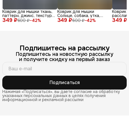
Коврик для мышки ткань,
Коврик для мышки
Коврик 
паттерн, джинс, текстура,
Солнце, собака, утка,
расслаб
349 ₽
синий, бел
349 ₽
очки, море, доска, ле
349 ₽
медитац
600 ₽
−
42
%
600 ₽
−
42
%
Подпишитесь на рассылку
Подпишитесь на новостную рассылку
и получите скидку на первый заказ
Подписаться
Нажимая «Подписаться», вы даете согласие на обработку
указанных персональных данных в целях получения
информационной и рекламной рассылки