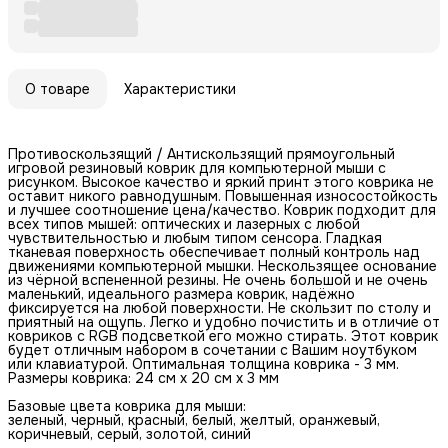
О товаре
Характеристики
Противоскользящий / Антискользящий прямоугольный
игровой резиновый коврик для компьютерной мыши с
рисунком. Высокое качество и яркий принт этого коврика не
оставит никого равнодушным. Повышенная износостойкость
и лучшее соотношение цена/качество. Коврик подходит для
всех типов мышей: оптических и лазерных с любой
чувствительностью и любым типом сенсора. Гладкая
тканевая поверхность обеспечивает полный контроль над
движениями компьютерной мышки. Нескользящее основание
из чёрной вспененной резины. Не очень большой и не очень
маленький, идеального размера коврик, надёжно
фиксируется на любой поверхности. Не скользит по столу и
приятный на ощупь. Легко и удобно почистить и в отличие от
ковриков с RGB подсветкой его можно стирать. Этот коврик
будет отличным набором в сочетании с Вашим ноутбуком
или клавиатурой. Оптимальная толщина коврика - 3 мм.
Размеры коврика: 24 см x 20 см x 3 мм
Базовые цвета коврика для мыши:
зеленый, черный, красный, белый, желтый, оранжевый,
коричневый, серый, золотой, синий