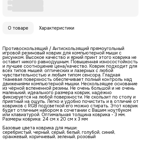
О товаре
Характеристики
Противоскользящий / Антискользящий прямоугольный
игровой резиновый коврик для компьютерной мыши с
рисунком. Высокое качество и яркий принт этого коврика не
оставит никого равнодушным. Повышенная износостойкость
и лучшее соотношение цена/качество. Коврик подходит для
всех типов мышей: оптических и лазерных с любой
чувствительностью и любым типом сенсора. Гладкая
тканевая поверхность обеспечивает полный контроль над
движениями компьютерной мышки. Нескользящее основание
из чёрной вспененной резины. Не очень большой и не очень
маленький, идеального размера коврик, надёжно
фиксируется на любой поверхности. Не скользит по столу и
приятный на ощупь. Легко и удобно почистить и в отличие от
ковриков с RGB подсветкой его можно стирать. Этот коврик
будет отличным набором в сочетании с Вашим ноутбуком
или клавиатурой. Оптимальная толщина коврика - 3 мм.
Размеры коврика: 24 см x 20 см x 3 мм
Базовые цвета коврика для мыши:
серебристый, черный, серый, белый, голубой, синий,
оранжевый, коричневый, зеленый, розовый