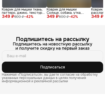
Коврик для мышки ткань,
Коврик для мышки
Коврик 
паттерн, джинс, текстура,
Солнце, собака, утка,
расслаб
349 ₽
синий, бел
349 ₽
очки, море, доска, ле
349 ₽
медитац
600 ₽
−
42
%
600 ₽
−
42
%
Подпишитесь на рассылку
Подпишитесь на новостную рассылку
и получите скидку на первый заказ
Подписаться
Нажимая «Подписаться», вы даете согласие на обработку
указанных персональных данных в целях получения
информационной и рекламной рассылки