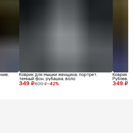
ние,
Коврик для мышки женщина, портрет,
Коврик дл
темный фон, рубашка, воло
Рублев, а
349 ₽
349 ₽
600 ₽
−
42
%
6