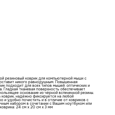
будет отличным набором в сочетании с Вашим ноутбуком
клавиатурой. Оптимальная толщина коврика - 3 мм. Разм
коврика: 24 см x 20 см x 3 мм
Базовые цвета коврика для мыши:
синий, белый, серый, черный, коричневый, красный, оранже
зеленый, голубой, желтый
Ключевые слова по изображению на коврике:
боевик, приключения, шпионы, агенты, миссия, действие,
команда, горы, небо, высота, опасность, борьба, спасение
сцены, взрывы, трюки, герои, стратегия, вызов, враги
ой резиновый коврик для компьютерной мыши с
е оставит никого равнодушным. Повышенная
ик подходит для всех типов мышей: оптических и
а. Гладкая тканевая поверхность обеспечивает
ользящее основание из чёрной вспененной резины.
а коврик, надёжно фиксируется на любой
ко и удобно почистить и в отличие от ковриков с
ичным набором в сочетании с Вашим ноутбуком или
оврика: 24 см x 20 см x 3 мм