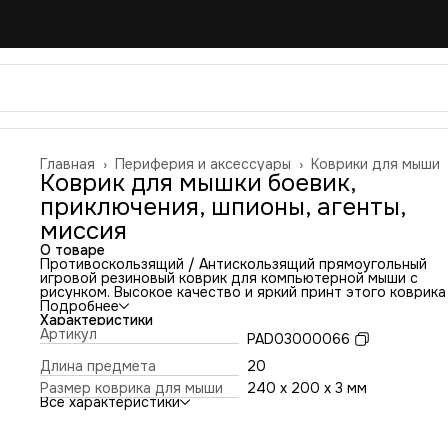
Главная
›
Периферия и аксессуары
›
Коврики для мыши
Коврик для мышки боевик,
приключения, шпионы, агенты,
миссия
О товаре
Противоскользящий / Антискользящий прямоугольный
игровой резиновый коврик для компьютерной мыши с
рисунком. Высокое качество и яркий принт этого коврика
оставит никого равнодушным. Повышенная износостойко
Подробнее
и лучшее соотношение цена/качество. Коврик подходит 
Характеристики
всех типов мышей: оптических и лазерных с любой
Артикул
PAD03000066
чувствительностью и любым типом сенсора. Гладкая
тканевая поверхность обеспечивает полный контроль на
Длина предмета
20
движениями компьютерной мышки. Нескользящее основа
Размер коврика для мыши
240 x 200 x 3 мм
из чёрной вспененной резины. Не очень большой и не оче
Все характеристики
маленький, идеального размера коврик, надёжно
фиксируется на любой поверхности. Не скользит по столу
приятный на ощупь. Легко и удобно почистить и в отличи
ковриков с RGB подсветкой его можно стирать. Этот ков