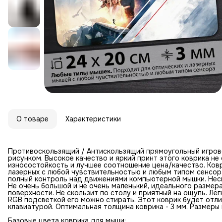
О товаре
Характеристики
Противоскользящий / Антискользящий прямоугольный игров
рисунком. Высокое качество и яркий принт этого коврика н
износостойкость и лучшее соотношение цена/качество. Ковр
лазерных с любой чувствительностью и любым типом сенсор
полный контроль над движениями компьютерной мышки. Неск
Не очень большой и не очень маленький, идеального размер
поверхности. Не скользит по столу и приятный на ощупь. Лег
RGB подсветкой его можно стирать. Этот коврик будет отл
клавиатурой. Оптимальная толщина коврика - 3 мм. Размеры к
Базовые цвета коврика для мыши: