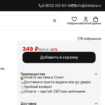
8 (800) 333-60-99
info@3dollara.ru
Избранное
Войти
Корзина
В избранное
349 ₽
600 ₽
−
42
%
Добавить в корзину
 не
сть
Преимущества
для
Оплата частями в Сплит
Доставка в пункты выдачи или до двери
д
Удобный возврат
ние
нь
Оплата — картой, СБП или наличными
 и
е от
Доставка
рик