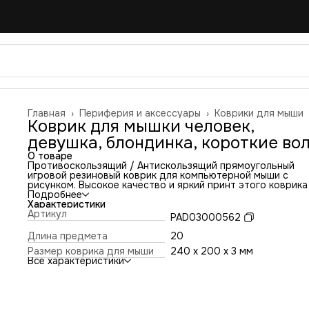
Главная
›
Периферия и аксессуары
›
Коврики для мыши
Коврик для мышки человек,
девушка, блондинка, короткие во
О товаре
Противоскользящий / Антискользящий прямоугольный
игровой резиновый коврик для компьютерной мыши с
рисунком. Высокое качество и яркий принт этого коврика
оставит никого равнодушным. Повышенная износостойко
Подробнее
и лучшее соотношение цена/качество. Коврик подходит 
Характеристики
всех типов мышей: оптических и лазерных с любой
Артикул
PAD03000562
чувствительностью и любым типом сенсора. Гладкая
тканевая поверхность обеспечивает полный контроль на
Длина предмета
20
движениями компьютерной мышки. Нескользящее основа
Размер коврика для мыши
240 x 200 x 3 мм
из чёрной вспененной резины. Не очень большой и не оче
Все характеристики
маленький, идеального размера коврик, надёжно
фиксируется на любой поверхности. Не скользит по столу
приятный на ощупь. Легко и удобно почистить и в отличи
ковриков с RGB подсветкой его можно стирать. Этот ков
будет отличным набором в сочетании с Вашим ноутбуком