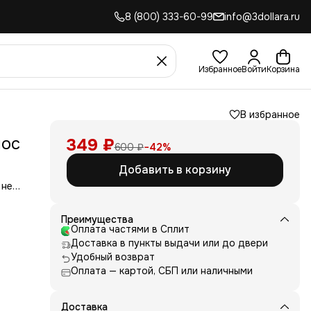
8 (800) 333-60-99
info@3dollara.ru
Избранное
Войти
Корзина
В избранное
лос
349 ₽
600 ₽
−
42
%
Добавить в корзину
 не
сть
для
Преимущества
Оплата частями в Сплит
д
Доставка в пункты выдачи или до двери
ние
нь
Удобный возврат
Оплата — картой, СБП или наличными
 и
е от
рик
 или
Доставка