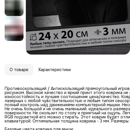
О товаре
Характеристики
Противоскользящий / Антискользящий прямоугольный игров
рисунком. Высокое качество и яркий принт этого коврика н
износостойкость и лучшее соотношение цена/качество. Ковр
лазерных с любой чувствительностью и любым типом сенсор
полный контроль над движениями компьютерной мышки. Неск
Не очень большой и не очень маленький, идеального размер
поверхности. Не скользит по столу и приятный на ощупь. Лег
RGB подсветкой его можно стирать. Этот коврик будет отл
клавиатурой. Оптимальная толщина коврика - 3 мм. Размеры к
Базовые цвета коврика для мыши: