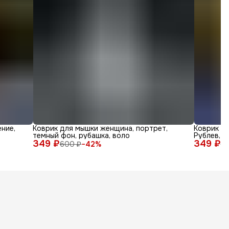
ние,
Коврик для мышки женщина, портрет,
Коврик дл
темный фон, рубашка, воло
Рублев, а
349 ₽
349 ₽
600 ₽
−
42
%
6