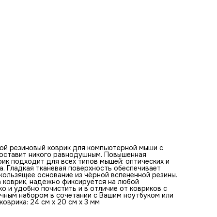
клавиатурой. Оптимальная толщина коврика - 3 мм. Разм
коврика: 24 см x 20 см x 3 мм
Базовые цвета коврика для мыши:
черный, белый, серый, темный, светлый, угольный, пепельн
графитовый, серебристый, бледный
Ключевые слова по изображению на коврике:
человек, девушка, блондинка, короткие волосы, черно-бел
портрет, взгляд, эмоции, печаль, глаза, стена, искусство,
волосы, текстура, макияж, светотень, глубина, выражение
прическа, тень
ой резиновый коврик для компьютерной мыши с
е оставит никого равнодушным. Повышенная
ик подходит для всех типов мышей: оптических и
а. Гладкая тканевая поверхность обеспечивает
ользящее основание из чёрной вспененной резины.
а коврик, надёжно фиксируется на любой
ко и удобно почистить и в отличие от ковриков с
ичным набором в сочетании с Вашим ноутбуком или
оврика: 24 см x 20 см x 3 мм