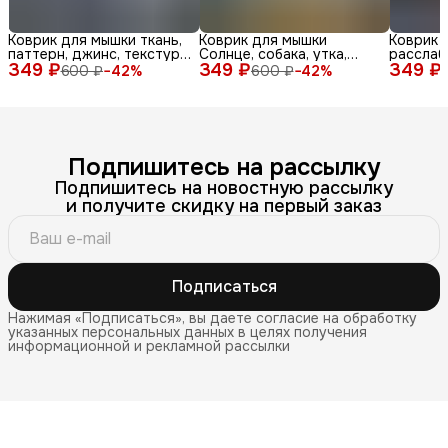
Коврик для мышки ткань,
Коврик для мышки
Коврик 
паттерн, джинс, текстура,
Солнце, собака, утка,
расслаб
349 ₽
синий, бел
349 ₽
очки, море, доска, ле
349 ₽
медитац
600 ₽
−
42
%
600 ₽
−
42
%
Подпишитесь на рассылку
Подпишитесь на новостную рассылку
и получите скидку на первый заказ
Подписаться
Нажимая «Подписаться», вы даете согласие на обработку
указанных персональных данных в целях получения
информационной и рекламной рассылки