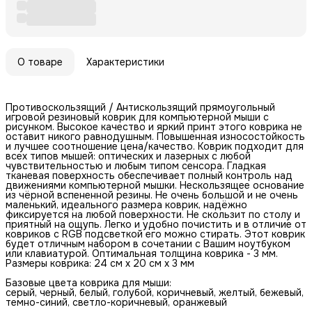
О товаре
Характеристики
Противоскользящий / Антискользящий прямоугольный
игровой резиновый коврик для компьютерной мыши с
рисунком. Высокое качество и яркий принт этого коврика не
оставит никого равнодушным. Повышенная износостойкость
и лучшее соотношение цена/качество. Коврик подходит для
всех типов мышей: оптических и лазерных с любой
чувствительностью и любым типом сенсора. Гладкая
тканевая поверхность обеспечивает полный контроль над
движениями компьютерной мышки. Нескользящее основание
из чёрной вспененной резины. Не очень большой и не очень
маленький, идеального размера коврик, надёжно
фиксируется на любой поверхности. Не скользит по столу и
приятный на ощупь. Легко и удобно почистить и в отличие от
ковриков с RGB подсветкой его можно стирать. Этот коврик
будет отличным набором в сочетании с Вашим ноутбуком
или клавиатурой. Оптимальная толщина коврика - 3 мм.
Размеры коврика: 24 см x 20 см x 3 мм
Базовые цвета коврика для мыши:
серый, черный, белый, голубой, коричневый, желтый, бежевый,
темно-синий, светло-коричневый, оранжевый