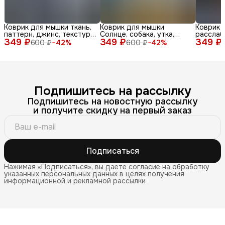
Коврик для мышки ткань,
Коврик для мышки
Коврик 
паттерн, джинс, текстура,
Солнце, собака, утка,
расслаб
349 ₽
синий, бел
349 ₽
очки, море, доска, ле
349 ₽
медитац
600 ₽
−
42
%
600 ₽
−
42
%
Подпишитесь на рассылку
Подпишитесь на новостную рассылку
и получите скидку на первый заказ
Подписаться
Нажимая «Подписаться», вы даете согласие на обработку
указанных персональных данных в целях получения
информационной и рекламной рассылки