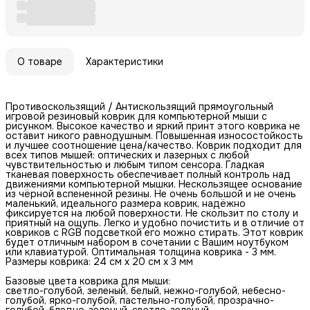
О товаре
Характеристики
Противоскользящий / Антискользящий прямоугольный
игровой резиновый коврик для компьютерной мыши с
рисунком. Высокое качество и яркий принт этого коврика не
оставит никого равнодушным. Повышенная износостойкость
и лучшее соотношение цена/качество. Коврик подходит для
всех типов мышей: оптических и лазерных с любой
чувствительностью и любым типом сенсора. Гладкая
тканевая поверхность обеспечивает полный контроль над
движениями компьютерной мышки. Нескользящее основание
из чёрной вспененной резины. Не очень большой и не очень
маленький, идеального размера коврик, надёжно
фиксируется на любой поверхности. Не скользит по столу и
приятный на ощупь. Легко и удобно почистить и в отличие от
ковриков с RGB подсветкой его можно стирать. Этот коврик
будет отличным набором в сочетании с Вашим ноутбуком
или клавиатурой. Оптимальная толщина коврика - 3 мм.
Размеры коврика: 24 см x 20 см x 3 мм
Базовые цвета коврика для мыши:
светло-голубой, зеленый, белый, нежно-голубой, небесно-
голубой, ярко-голубой, пастельно-голубой, прозрачно-
голубой, бледно-зеленый, светло-зеленый