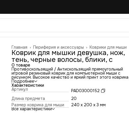
Главная
›
Периферия и аксессуары
›
Коврики для мыши
Коврик для мышки девушка, нож,
тень, черные волосы, блики, с
О товаре
Противоскользящий / Антискользящий прямоугольный
игровой резиновый коврик для компьютерной мыши с
рисунком. Высокое качество и яркий принт этого коврика
оставит никого равнодушным. Повышенная износостойко
Подробнее
и лучшее соотношение цена/качество. Коврик подходит 
Характеристики
всех типов мышей: оптических и лазерных с любой
Артикул
PAD03000152
чувствительностью и любым типом сенсора. Гладкая
тканевая поверхность обеспечивает полный контроль на
Длина предмета
20
движениями компьютерной мышки. Нескользящее основа
Размер коврика для мыши
240 x 200 x 3 мм
из чёрной вспененной резины. Не очень большой и не оче
Все характеристики
маленький, идеального размера коврик, надёжно
фиксируется на любой поверхности. Не скользит по столу
приятный на ощупь. Легко и удобно почистить и в отличи
ковриков с RGB подсветкой его можно стирать. Этот ков
будет отличным набором в сочетании с Вашим ноутбуком