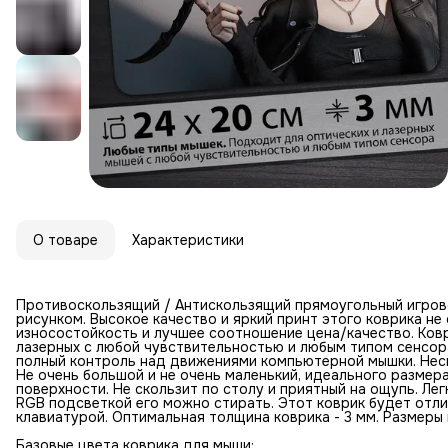
О товаре
Характеристики
Противоскользящий / Антискользящий прямоугольный игров
рисунком. Высокое качество и яркий принт этого коврика н
износостойкость и лучшее соотношение цена/качество. Ковр
лазерных с любой чувствительностью и любым типом сенсор
полный контроль над движениями компьютерной мышки. Неск
Не очень большой и не очень маленький, идеального размер
поверхности. Не скользит по столу и приятный на ощупь. Лег
RGB подсветкой его можно стирать. Этот коврик будет отл
клавиатурой. Оптимальная толщина коврика - 3 мм. Размеры к
Базовые цвета коврика для мыши: