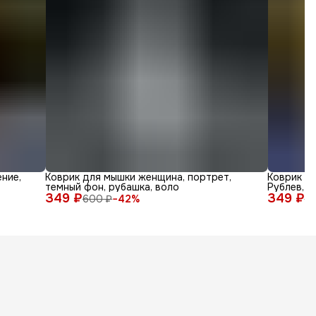
ние,
Коврик для мышки женщина, портрет,
Коврик дл
темный фон, рубашка, воло
Рублев, а
349 ₽
349 ₽
600 ₽
−
42
%
6