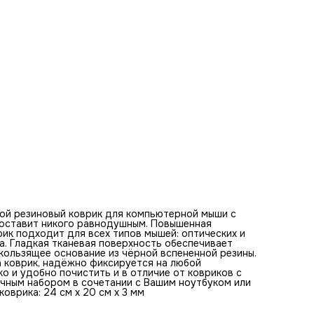
клавиатурой. Оптимальная толщина коврика - 3 мм. Разм
коврика: 24 см x 20 см x 3 мм
Базовые цвета коврика для мыши:
черный, серый, серебристый, белый, розовый, синий, темно
синий, стальной, светло-розовый, темно-серый
Ключевые слова по изображению на коврике:
девушка, нож, тень, черные волосы, блики, свет, кожаная
куртка, кольца, цепочки, серьги, серьёзный взгляд, синий 
боевой стиль, современный, уверенность, решимость,
красота, юность, амазонка, таинственность
ой резиновый коврик для компьютерной мыши с
е оставит никого равнодушным. Повышенная
ик подходит для всех типов мышей: оптических и
а. Гладкая тканевая поверхность обеспечивает
ользящее основание из чёрной вспененной резины.
а коврик, надёжно фиксируется на любой
ко и удобно почистить и в отличие от ковриков с
ичным набором в сочетании с Вашим ноутбуком или
оврика: 24 см x 20 см x 3 мм