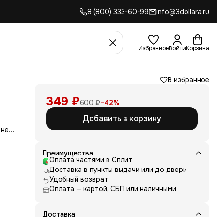
8 (800) 333-60-99
info@3dollara.ru
Избранное
Войти
Корзина
В избранное
349 ₽
600 ₽
−
42
%
Добавить в корзину
 не
сть
для
Преимущества
Оплата частями в Сплит
д
Доставка в пункты выдачи или до двери
ние
нь
Удобный возврат
Оплата — картой, СБП или наличными
 и
е от
рик
 или
Доставка