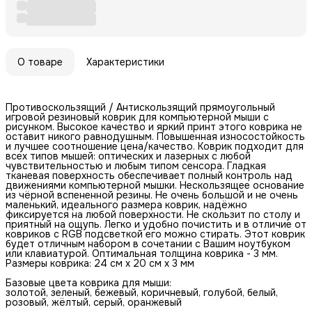
О товаре
Характеристики
Противоскользящий / Антискользящий прямоугольный
игровой резиновый коврик для компьютерной мыши с
рисунком. Высокое качество и яркий принт этого коврика не
оставит никого равнодушным. Повышенная износостойкость
и лучшее соотношение цена/качество. Коврик подходит для
всех типов мышей: оптических и лазерных с любой
чувствительностью и любым типом сенсора. Гладкая
тканевая поверхность обеспечивает полный контроль над
движениями компьютерной мышки. Нескользящее основание
из чёрной вспененной резины. Не очень большой и не очень
маленький, идеального размера коврик, надёжно
фиксируется на любой поверхности. Не скользит по столу и
приятный на ощупь. Легко и удобно почистить и в отличие от
ковриков с RGB подсветкой его можно стирать. Этот коврик
будет отличным набором в сочетании с Вашим ноутбуком
или клавиатурой. Оптимальная толщина коврика - 3 мм.
Размеры коврика: 24 см x 20 см x 3 мм
Базовые цвета коврика для мыши:
золотой, зеленый, бежевый, коричневый, голубой, белый,
розовый, жёлтый, серый, оранжевый