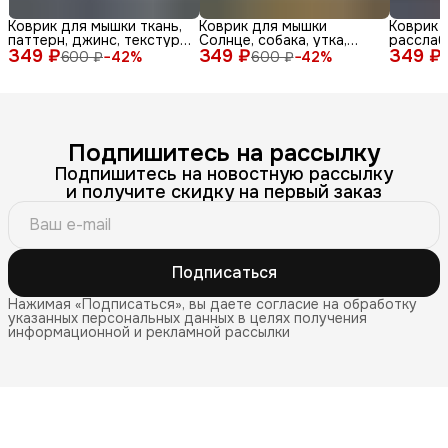
Коврик для мышки ткань,
Коврик для мышки
Коврик 
паттерн, джинс, текстура,
Солнце, собака, утка,
расслаб
349 ₽
синий, бел
349 ₽
очки, море, доска, ле
349 ₽
медитац
600 ₽
−
42
%
600 ₽
−
42
%
Подпишитесь на рассылку
Подпишитесь на новостную рассылку
и получите скидку на первый заказ
Подписаться
Нажимая «Подписаться», вы даете согласие на обработку
указанных персональных данных в целях получения
информационной и рекламной рассылки