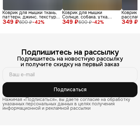
Коврик для мышки ткань,
Коврик для мышки
Коврик 
паттерн, джинс, текстура,
Солнце, собака, утка,
расслаб
349 ₽
синий, бел
349 ₽
очки, море, доска, ле
349 ₽
медитац
600 ₽
−
42
%
600 ₽
−
42
%
Подпишитесь на рассылку
Подпишитесь на новостную рассылку
и получите скидку на первый заказ
Подписаться
Нажимая «Подписаться», вы даете согласие на обработку
указанных персональных данных в целях получения
информационной и рекламной рассылки