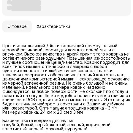
О товаре
Характеристики
Противоскользящий / Антискользящий прямоугольный
игровой резиновый коврик для компьютерной мыши с
рисунком. Высокое качество и яркий принт этого коврика не
оставит никого равнодушным. Повышенная износостойкость
и лучшее соотношение цена/качество. Коврик подходит для
всех типов мышей: оптических и лазерных с любой
чувствительностью и любым типом сенсора. Гладкая
тканевая поверхность обеспечивает полный контроль над
движениями компьютерной мышки. Нескользящее основание
из чёрной вспененной резины. Не очень большой и не очень
маленький, идеального размера коврик, надёжно
фиксируется на любой поверхности. Не скользит по столу и
приятный на ощупь. Легко и удобно почистить и в отличие от
ковриков с RGB подсветкой его можно стирать. Этот коврик
будет отличным набором в сочетании с Вашим ноутбуком
или клавиатурой. Оптимальная толщина коврика - 3 мм.
Размеры коврика: 24 см x 20 см x 3 мм
Базовые цвета коврика для мыши:
голубой, белый, серый, желтый, зеленый, коричневый,
золотистый, черный, розовый, пурпурный