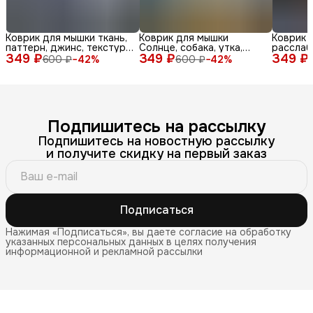
Коврик для мышки ткань,
Коврик для мышки
Коврик 
паттерн, джинс, текстура,
Солнце, собака, утка,
расслаб
349 ₽
синий, бел
349 ₽
очки, море, доска, ле
349 ₽
медитац
600 ₽
−
42
%
600 ₽
−
42
%
Подпишитесь на рассылку
Подпишитесь на новостную рассылку
и получите скидку на первый заказ
Подписаться
Нажимая «Подписаться», вы даете согласие на обработку
указанных персональных данных в целях получения
информационной и рекламной рассылки