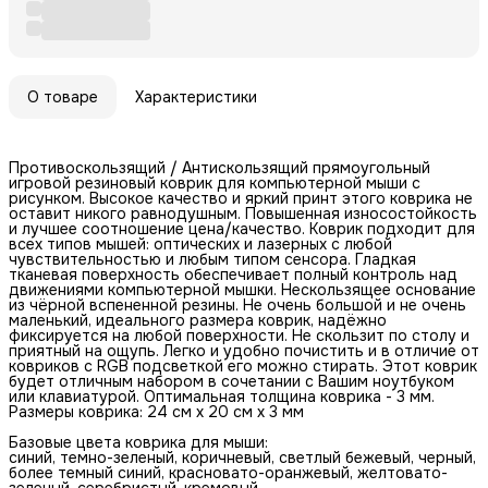
О товаре
Характеристики
Противоскользящий / Антискользящий прямоугольный
игровой резиновый коврик для компьютерной мыши с
рисунком. Высокое качество и яркий принт этого коврика не
оставит никого равнодушным. Повышенная износостойкость
и лучшее соотношение цена/качество. Коврик подходит для
всех типов мышей: оптических и лазерных с любой
чувствительностью и любым типом сенсора. Гладкая
тканевая поверхность обеспечивает полный контроль над
движениями компьютерной мышки. Нескользящее основание
из чёрной вспененной резины. Не очень большой и не очень
маленький, идеального размера коврик, надёжно
фиксируется на любой поверхности. Не скользит по столу и
приятный на ощупь. Легко и удобно почистить и в отличие от
ковриков с RGB подсветкой его можно стирать. Этот коврик
будет отличным набором в сочетании с Вашим ноутбуком
или клавиатурой. Оптимальная толщина коврика - 3 мм.
Размеры коврика: 24 см x 20 см x 3 мм
Базовые цвета коврика для мыши:
синий, темно-зеленый, коричневый, светлый бежевый, черный,
более темный синий, красновато-оранжевый, желтовато-
зеленый, серебристый, кремовый