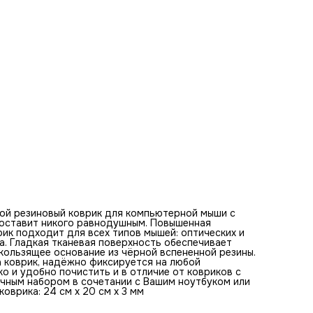
клавиатурой. Оптимальная толщина коврика - 3 мм. Разм
коврика: 24 см x 20 см x 3 мм
Базовые цвета коврика для мыши:
бежевый, коричневый, оранжевый, фиолетовый, синий, жел
зеленый, серый, золотой, красный
Ключевые слова по изображению на коврике:
героиня, броня, фантастика, битва, защита, амазонка,
приключение, мир, оружие, боевой костюм, магия, мифиче
сражение, пустоши, древние, цивилизация, враги, природа
апокалипсис, смелость
ой резиновый коврик для компьютерной мыши с
е оставит никого равнодушным. Повышенная
ик подходит для всех типов мышей: оптических и
а. Гладкая тканевая поверхность обеспечивает
ользящее основание из чёрной вспененной резины.
а коврик, надёжно фиксируется на любой
ко и удобно почистить и в отличие от ковриков с
ичным набором в сочетании с Вашим ноутбуком или
оврика: 24 см x 20 см x 3 мм