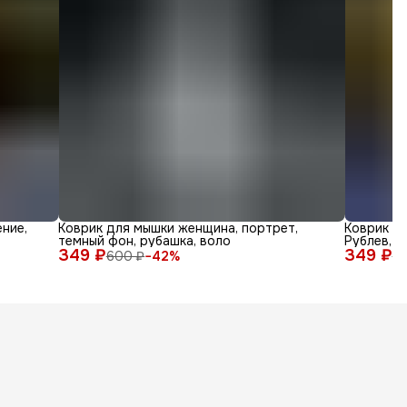
ние,
Коврик для мышки женщина, портрет,
Коврик дл
темный фон, рубашка, воло
Рублев, а
349 ₽
349 ₽
600 ₽
−
42
%
6