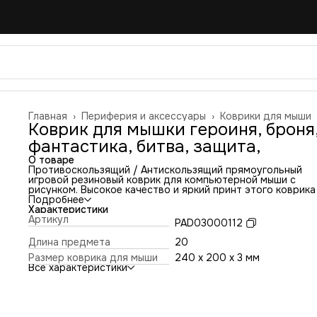
Главная
›
Периферия и аксессуары
›
Коврики для мыши
Коврик для мышки героиня, броня
фантастика, битва, защита,
О товаре
Противоскользящий / Антискользящий прямоугольный
игровой резиновый коврик для компьютерной мыши с
рисунком. Высокое качество и яркий принт этого коврика
оставит никого равнодушным. Повышенная износостойко
Подробнее
и лучшее соотношение цена/качество. Коврик подходит 
Характеристики
всех типов мышей: оптических и лазерных с любой
Артикул
PAD03000112
чувствительностью и любым типом сенсора. Гладкая
тканевая поверхность обеспечивает полный контроль на
Длина предмета
20
движениями компьютерной мышки. Нескользящее основа
Размер коврика для мыши
240 x 200 x 3 мм
из чёрной вспененной резины. Не очень большой и не оче
Все характеристики
маленький, идеального размера коврик, надёжно
фиксируется на любой поверхности. Не скользит по столу
приятный на ощупь. Легко и удобно почистить и в отличи
ковриков с RGB подсветкой его можно стирать. Этот ков
будет отличным набором в сочетании с Вашим ноутбуком