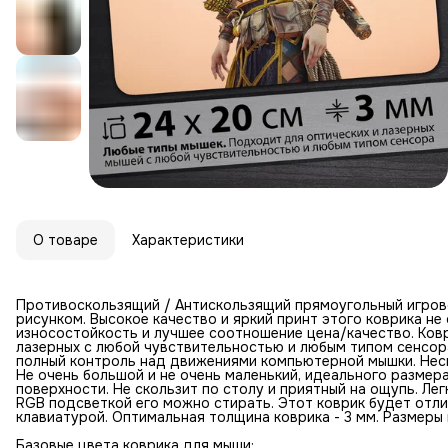
О товаре
Характеристики
Противоскользящий / Антискользящий прямоугольный игров
рисунком. Высокое качество и яркий принт этого коврика н
износостойкость и лучшее соотношение цена/качество. Ковр
лазерных с любой чувствительностью и любым типом сенсор
полный контроль над движениями компьютерной мышки. Неск
Не очень большой и не очень маленький, идеального размер
поверхности. Не скользит по столу и приятный на ощупь. Лег
RGB подсветкой его можно стирать. Этот коврик будет отл
клавиатурой. Оптимальная толщина коврика - 3 мм. Размеры к
Базовые цвета коврика для мыши: