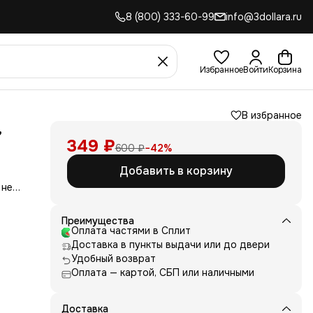
8 (800) 333-60-99
info@3dollara.ru
Избранное
Войти
Корзина
В избранное
,
349 ₽
600 ₽
−
42
%
Добавить в корзину
 не
сть
для
Преимущества
Оплата частями в Сплит
д
Доставка в пункты выдачи или до двери
ние
нь
Удобный возврат
Оплата — картой, СБП или наличными
 и
е от
рик
 или
Доставка