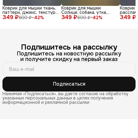
Коврик для мышки ткань,
Коврик для мышки
Коврик 
паттерн, джинс, текстура,
Солнце, собака, утка,
расслаб
349 ₽
синий, бел
349 ₽
очки, море, доска, ле
349 ₽
медитац
600 ₽
−
42
%
600 ₽
−
42
%
Подпишитесь на рассылку
Подпишитесь на новостную рассылку
и получите скидку на первый заказ
Подписаться
Нажимая «Подписаться», вы даете согласие на обработку
указанных персональных данных в целях получения
информационной и рекламной рассылки