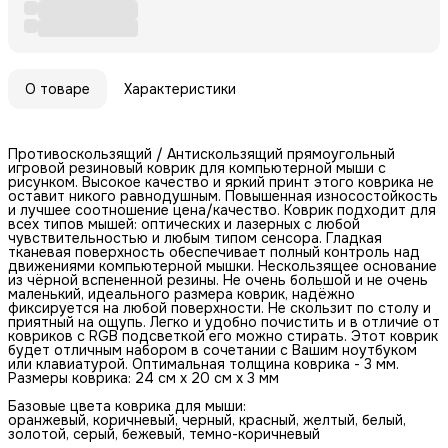
О товаре
Характеристики
Противоскользящий / Антискользящий прямоугольный
игровой резиновый коврик для компьютерной мыши с
рисунком. Высокое качество и яркий принт этого коврика не
оставит никого равнодушным. Повышенная износостойкость
и лучшее соотношение цена/качество. Коврик подходит для
всех типов мышей: оптических и лазерных с любой
чувствительностью и любым типом сенсора. Гладкая
тканевая поверхность обеспечивает полный контроль над
движениями компьютерной мышки. Нескользящее основание
из чёрной вспененной резины. Не очень большой и не очень
маленький, идеального размера коврик, надёжно
фиксируется на любой поверхности. Не скользит по столу и
приятный на ощупь. Легко и удобно почистить и в отличие от
ковриков с RGB подсветкой его можно стирать. Этот коврик
будет отличным набором в сочетании с Вашим ноутбуком
или клавиатурой. Оптимальная толщина коврика - 3 мм.
Размеры коврика: 24 см x 20 см x 3 мм
Базовые цвета коврика для мыши:
оранжевый, коричневый, черный, красный, желтый, белый,
золотой, серый, бежевый, темно-коричневый