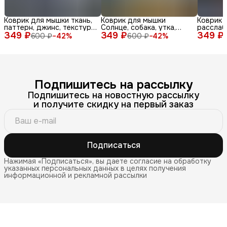
Коврик для мышки ткань,
Коврик для мышки
Коврик 
паттерн, джинс, текстура,
Солнце, собака, утка,
расслаб
349 ₽
синий, бел
349 ₽
очки, море, доска, ле
349 ₽
медитац
600 ₽
−
42
%
600 ₽
−
42
%
Подпишитесь на рассылку
Подпишитесь на новостную рассылку
и получите скидку на первый заказ
Подписаться
Нажимая «Подписаться», вы даете согласие на обработку
указанных персональных данных в целях получения
информационной и рекламной рассылки