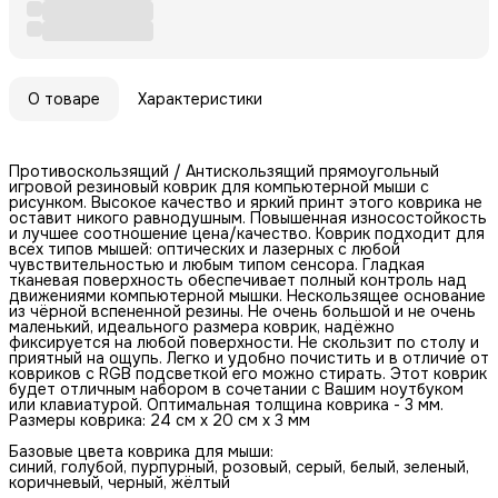
О товаре
Характеристики
Противоскользящий / Антискользящий прямоугольный
игровой резиновый коврик для компьютерной мыши с
рисунком. Высокое качество и яркий принт этого коврика не
оставит никого равнодушным. Повышенная износостойкость
и лучшее соотношение цена/качество. Коврик подходит для
всех типов мышей: оптических и лазерных с любой
чувствительностью и любым типом сенсора. Гладкая
тканевая поверхность обеспечивает полный контроль над
движениями компьютерной мышки. Нескользящее основание
из чёрной вспененной резины. Не очень большой и не очень
маленький, идеального размера коврик, надёжно
фиксируется на любой поверхности. Не скользит по столу и
приятный на ощупь. Легко и удобно почистить и в отличие от
ковриков с RGB подсветкой его можно стирать. Этот коврик
будет отличным набором в сочетании с Вашим ноутбуком
или клавиатурой. Оптимальная толщина коврика - 3 мм.
Размеры коврика: 24 см x 20 см x 3 мм
Базовые цвета коврика для мыши:
синий, голубой, пурпурный, розовый, серый, белый, зеленый,
коричневый, черный, жёлтый