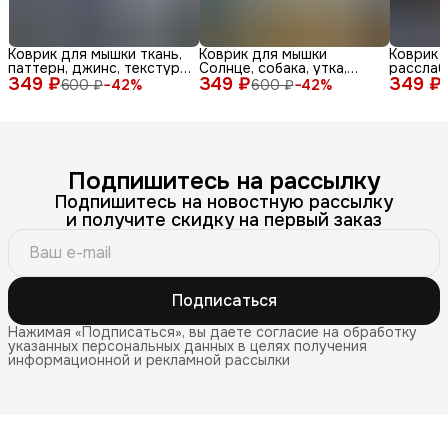
Коврик для мышки ткань,
Коврик для мышки
Коврик 
паттерн, джинс, текстура,
Солнце, собака, утка,
расслаб
349 ₽
синий, бел
349 ₽
очки, море, доска, ле
349 ₽
медитац
600 ₽
−
42
%
600 ₽
−
42
%
Подпишитесь на рассылку
Подпишитесь на новостную рассылку
и получите скидку на первый заказ
Подписаться
Нажимая «Подписаться», вы даете согласие на обработку
указанных персональных данных в целях получения
информационной и рекламной рассылки