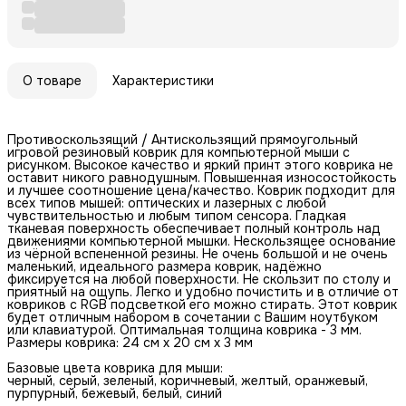
О товаре
Характеристики
Противоскользящий / Антискользящий прямоугольный
игровой резиновый коврик для компьютерной мыши с
рисунком. Высокое качество и яркий принт этого коврика не
оставит никого равнодушным. Повышенная износостойкость
и лучшее соотношение цена/качество. Коврик подходит для
всех типов мышей: оптических и лазерных с любой
чувствительностью и любым типом сенсора. Гладкая
тканевая поверхность обеспечивает полный контроль над
движениями компьютерной мышки. Нескользящее основание
из чёрной вспененной резины. Не очень большой и не очень
маленький, идеального размера коврик, надёжно
фиксируется на любой поверхности. Не скользит по столу и
приятный на ощупь. Легко и удобно почистить и в отличие от
ковриков с RGB подсветкой его можно стирать. Этот коврик
будет отличным набором в сочетании с Вашим ноутбуком
или клавиатурой. Оптимальная толщина коврика - 3 мм.
Размеры коврика: 24 см x 20 см x 3 мм
Базовые цвета коврика для мыши:
черный, серый, зеленый, коричневый, желтый, оранжевый,
пурпурный, бежевый, белый, синий