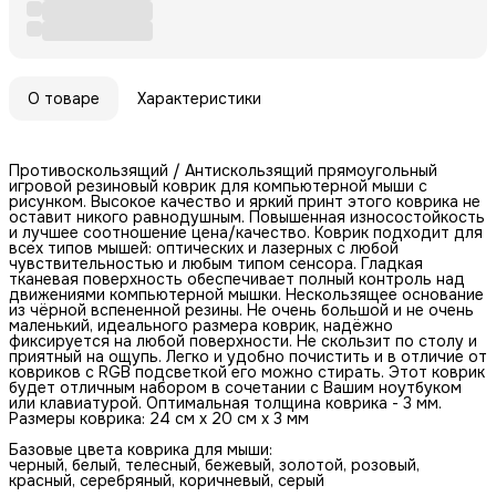
О товаре
Характеристики
Противоскользящий / Антискользящий прямоугольный
игровой резиновый коврик для компьютерной мыши с
рисунком. Высокое качество и яркий принт этого коврика не
оставит никого равнодушным. Повышенная износостойкость
и лучшее соотношение цена/качество. Коврик подходит для
всех типов мышей: оптических и лазерных с любой
чувствительностью и любым типом сенсора. Гладкая
тканевая поверхность обеспечивает полный контроль над
движениями компьютерной мышки. Нескользящее основание
из чёрной вспененной резины. Не очень большой и не очень
маленький, идеального размера коврик, надёжно
фиксируется на любой поверхности. Не скользит по столу и
приятный на ощупь. Легко и удобно почистить и в отличие от
ковриков с RGB подсветкой его можно стирать. Этот коврик
будет отличным набором в сочетании с Вашим ноутбуком
или клавиатурой. Оптимальная толщина коврика - 3 мм.
Размеры коврика: 24 см x 20 см x 3 мм
Базовые цвета коврика для мыши:
черный, белый, телесный, бежевый, золотой, розовый,
красный, серебряный, коричневый, серый