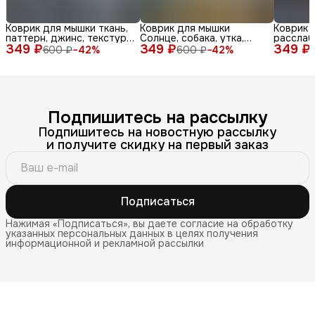
Коврик для мышки ткань,
Коврик для мышки
Коврик 
паттерн, джинс, текстура,
Солнце, собака, утка,
расслаб
349 ₽
синий, бел
349 ₽
очки, море, доска, ле
349 ₽
медитац
600 ₽
−
42
%
600 ₽
−
42
%
Подпишитесь на рассылку
Подпишитесь на новостную рассылку
и получите скидку на первый заказ
Подписаться
Нажимая «Подписаться», вы даете согласие на обработку
указанных персональных данных в целях получения
информационной и рекламной рассылки