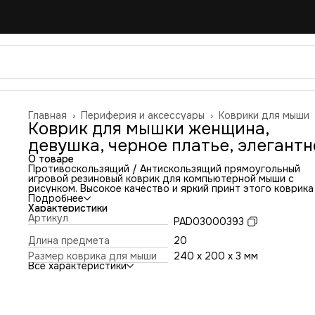
Главная
›
Периферия и аксессуары
›
Коврики для мыши
Коврик для мышки женщина,
девушка, черное платье, элегантн
О товаре
Противоскользящий / Антискользящий прямоугольный
игровой резиновый коврик для компьютерной мыши с
рисунком. Высокое качество и яркий принт этого коврика
оставит никого равнодушным. Повышенная износостойко
Подробнее
и лучшее соотношение цена/качество. Коврик подходит 
Характеристики
всех типов мышей: оптических и лазерных с любой
Артикул
PAD03000393
чувствительностью и любым типом сенсора. Гладкая
тканевая поверхность обеспечивает полный контроль на
Длина предмета
20
движениями компьютерной мышки. Нескользящее основа
Размер коврика для мыши
240 x 200 x 3 мм
из чёрной вспененной резины. Не очень большой и не оче
Все характеристики
маленький, идеального размера коврик, надёжно
фиксируется на любой поверхности. Не скользит по столу
приятный на ощупь. Легко и удобно почистить и в отличи
ковриков с RGB подсветкой его можно стирать. Этот ков
будет отличным набором в сочетании с Вашим ноутбуком