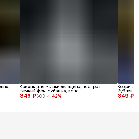
ние,
Коврик для мышки женщина, портрет,
Коврик дл
темный фон, рубашка, воло
Рублев, а
349 ₽
349 ₽
600 ₽
−
42
%
6