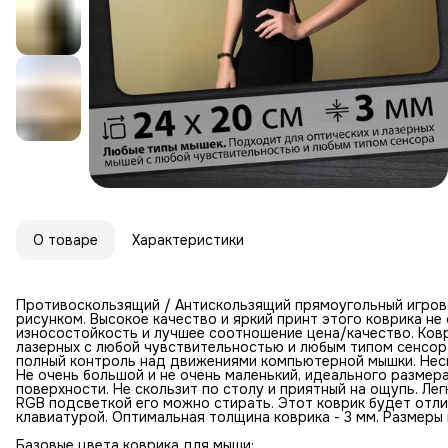
О товаре
Характеристики
Противоскользящий / Антискользящий прямоугольный игров
рисунком. Высокое качество и яркий принт этого коврика н
износостойкость и лучшее соотношение цена/качество. Ковр
лазерных с любой чувствительностью и любым типом сенсор
полный контроль над движениями компьютерной мышки. Неск
Не очень большой и не очень маленький, идеального размер
поверхности. Не скользит по столу и приятный на ощупь. Лег
RGB подсветкой его можно стирать. Этот коврик будет отл
клавиатурой. Оптимальная толщина коврика - 3 мм. Размеры к
Базовые цвета коврика для мыши: