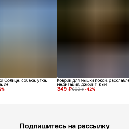
и Солнце, собака, утка,
Коврик для мышки покой, расслабле
а, ле
медитация, джойнт, дым
349 ₽
2
%
600 ₽
−
42
%
Подпишитесь на рассылку