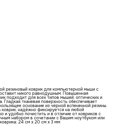
клавиатурой. Оптимальная толщина коврика - 3 мм. Разм
коврика: 24 см x 20 см x 3 мм
Базовые цвета коврика для мыши:
черный, темно-коричневый, светло-коричневый, бежевый,
телесный, светло-желтый, кремовый, серый, светло-серый
белый
Ключевые слова по изображению на коврике:
женщина, девушка, черное платье, элегантность,
утонченность, образ, наряд, стиль, загадочность, вечер,
грация, красота, романтика, утонченный, изысканность,
чарующий, аристократичность, восхитительный,
таинственность, привлекательность
ой резиновый коврик для компьютерной мыши с
е оставит никого равнодушным. Повышенная
ик подходит для всех типов мышей: оптических и
а. Гладкая тканевая поверхность обеспечивает
ользящее основание из чёрной вспененной резины.
а коврик, надёжно фиксируется на любой
ко и удобно почистить и в отличие от ковриков с
ичным набором в сочетании с Вашим ноутбуком или
оврика: 24 см x 20 см x 3 мм