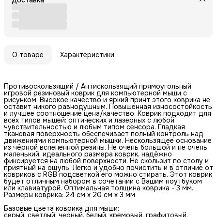
О товаре
Характеристики
Противоскользящий / Антискользящий прямоугольный
игровой резиновый коврик для компьютерной мыши с
рисунком. Высокое качество и яркий принт этого коврика не
оставит никого равнодушным. Повышенная износостойкость
и лучшее соотношение цена/качество. Коврик подходит для
всех типов мышей: оптических и лазерных с любой
чувствительностью и любым типом сенсора. Гладкая
тканевая поверхность обеспечивает полный контроль над
движениями компьютерной мышки. Нескользящее основание
из чёрной вспененной резины. Не очень большой и не очень
маленький, идеального размера коврик, надёжно
фиксируется на любой поверхности. Не скользит по столу и
приятный на ощупь. Легко и удобно почистить и в отличие от
ковриков с RGB подсветкой его можно стирать. Этот коврик
будет отличным набором в сочетании с Вашим ноутбуком
или клавиатурой. Оптимальная толщина коврика - 3 мм.
Размеры коврика: 24 см x 20 см x 3 мм
Базовые цвета коврика для мыши:
серый, светлый, черный, белый, кремовый, графитовый,