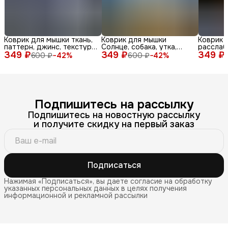
Коврик для мышки ткань,
Коврик для мышки
Коврик 
паттерн, джинс, текстура,
Солнце, собака, утка,
расслаб
349 ₽
синий, бел
349 ₽
очки, море, доска, ле
349 ₽
медитац
600 ₽
−
42
%
600 ₽
−
42
%
Подпишитесь на рассылку
Подпишитесь на новостную рассылку
и получите скидку на первый заказ
Подписаться
Нажимая «Подписаться», вы даете согласие на обработку
указанных персональных данных в целях получения
информационной и рекламной рассылки