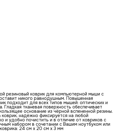
клавиатурой. Оптимальная толщина коврика - 3 мм. Разм
коврика: 24 см x 20 см x 3 мм
Базовые цвета коврика для мыши:
черный, коричневый, красный, розовый, бежевый, желтый,
белый, голубой, зеленый, фиолетовый
Ключевые слова по изображению на коврике:
женщина, портрет, городской пейзаж, огни, вечер, корот
стрижка, загадка, красота, выражение, очарование, эмоци
губы, глаза, серьги, настроение, фон, волосы, блеск, лицо,
блики
ой резиновый коврик для компьютерной мыши с
е оставит никого равнодушным. Повышенная
ик подходит для всех типов мышей: оптических и
а. Гладкая тканевая поверхность обеспечивает
ользящее основание из чёрной вспененной резины.
а коврик, надёжно фиксируется на любой
ко и удобно почистить и в отличие от ковриков с
ичным набором в сочетании с Вашим ноутбуком или
оврика: 24 см x 20 см x 3 мм