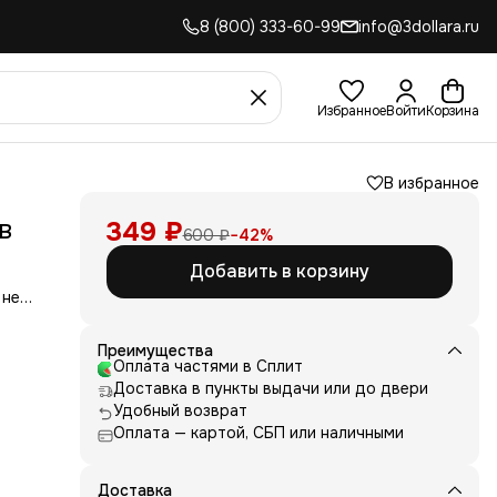
8 (800) 333-60-99
info@3dollara.ru
Избранное
Войти
Корзина
В избранное
в
349 ₽
600 ₽
−
42
%
Добавить в корзину
 не
сть
для
Преимущества
Оплата частями в Сплит
д
Доставка в пункты выдачи или до двери
ние
нь
Удобный возврат
Оплата — картой, СБП или наличными
 и
е от
рик
 или
Доставка