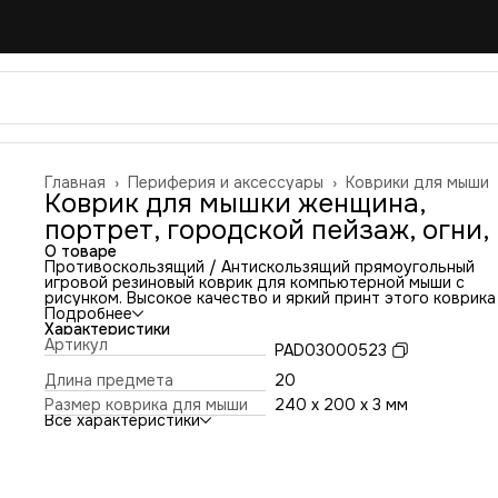
Главная
›
Периферия и аксессуары
›
Коврики для мыши
Коврик для мышки женщина,
портрет, городской пейзаж, огни, 
О товаре
Противоскользящий / Антискользящий прямоугольный
игровой резиновый коврик для компьютерной мыши с
рисунком. Высокое качество и яркий принт этого коврика
оставит никого равнодушным. Повышенная износостойко
Подробнее
и лучшее соотношение цена/качество. Коврик подходит 
Характеристики
всех типов мышей: оптических и лазерных с любой
Артикул
PAD03000523
чувствительностью и любым типом сенсора. Гладкая
тканевая поверхность обеспечивает полный контроль на
Длина предмета
20
движениями компьютерной мышки. Нескользящее основа
Размер коврика для мыши
240 x 200 x 3 мм
из чёрной вспененной резины. Не очень большой и не оче
Все характеристики
маленький, идеального размера коврик, надёжно
фиксируется на любой поверхности. Не скользит по столу
приятный на ощупь. Легко и удобно почистить и в отличи
ковриков с RGB подсветкой его можно стирать. Этот ков
будет отличным набором в сочетании с Вашим ноутбуком