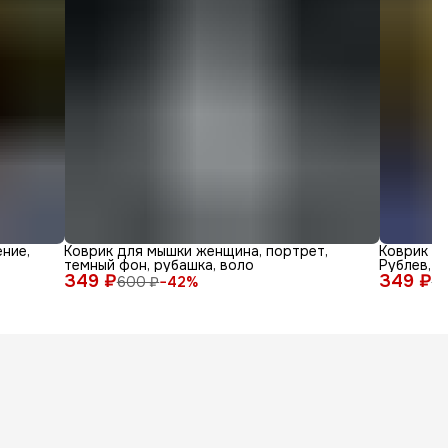
ние,
Коврик для мышки женщина, портрет,
Коврик дл
темный фон, рубашка, воло
Рублев, а
349 ₽
349 ₽
600 ₽
−
42
%
6