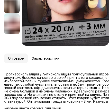
О товаре
Характеристики
Противоскользящий / Антискользящий прямоугольный игров
рисунком. Высокое качество и яркий принт этого коврика н
износостойкость и лучшее соотношение цена/качество. Ковр
лазерных с любой чувствительностью и любым типом сенсор
полный контроль над движениями компьютерной мышки. Неск
Не очень большой и не очень маленький, идеального размер
поверхности. Не скользит по столу и приятный на ощупь. Лег
RGB подсветкой его можно стирать. Этот коврик будет отл
клавиатурой. Оптимальная толщина коврика - 3 мм. Размеры к
Базовые цвета коврика для мыши: