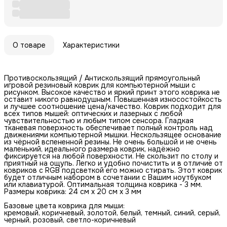
О товаре
Характеристики
Противоскользящий / Антискользящий прямоугольный
игровой резиновый коврик для компьютерной мыши с
рисунком. Высокое качество и яркий принт этого коврика не
оставит никого равнодушным. Повышенная износостойкость
и лучшее соотношение цена/качество. Коврик подходит для
всех типов мышей: оптических и лазерных с любой
чувствительностью и любым типом сенсора. Гладкая
тканевая поверхность обеспечивает полный контроль над
движениями компьютерной мышки. Нескользящее основание
из чёрной вспененной резины. Не очень большой и не очень
маленький, идеального размера коврик, надёжно
фиксируется на любой поверхности. Не скользит по столу и
приятный на ощупь. Легко и удобно почистить и в отличие от
ковриков с RGB подсветкой его можно стирать. Этот коврик
будет отличным набором в сочетании с Вашим ноутбуком
или клавиатурой. Оптимальная толщина коврика - 3 мм.
Размеры коврика: 24 см x 20 см x 3 мм
Базовые цвета коврика для мыши:
кремовый, коричневый, золотой, белый, темный, синий, серый,
черный, розовый, светло-коричневый