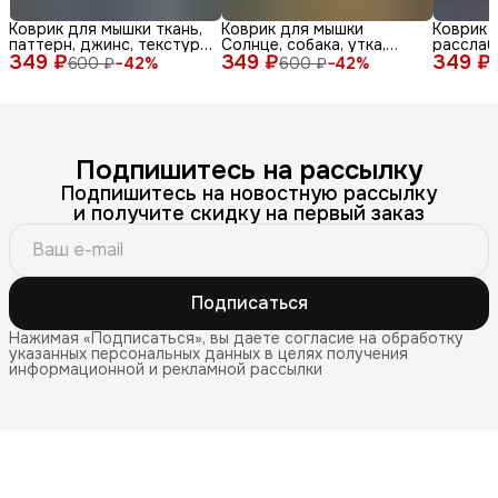
Коврик для мышки ткань,
Коврик для мышки
Коврик 
паттерн, джинс, текстура,
Солнце, собака, утка,
расслаб
349 ₽
синий, бел
349 ₽
очки, море, доска, ле
349 ₽
медитац
600 ₽
−
42
%
600 ₽
−
42
%
Подпишитесь на рассылку
Подпишитесь на новостную рассылку
и получите скидку на первый заказ
Подписаться
Нажимая «Подписаться», вы даете согласие на обработку
указанных персональных данных в целях получения
информационной и рекламной рассылки