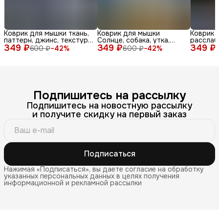
Коврик для мышки ткань,
Коврик для мышки
Коврик 
паттерн, джинс, текстура,
Солнце, собака, утка,
расслаб
349 ₽
синий, бел
349 ₽
очки, море, доска, ле
349 ₽
медитац
600 ₽
−
42
%
600 ₽
−
42
%
Подпишитесь на рассылку
Подпишитесь на новостную рассылку
и получите скидку на первый заказ
Подписаться
Нажимая «Подписаться», вы даете согласие на обработку
указанных персональных данных в целях получения
информационной и рекламной рассылки