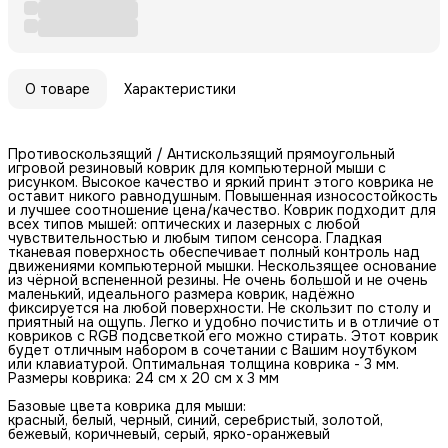
О товаре
Характеристики
Противоскользящий / Антискользящий прямоугольный
игровой резиновый коврик для компьютерной мыши с
рисунком. Высокое качество и яркий принт этого коврика не
оставит никого равнодушным. Повышенная износостойкость
и лучшее соотношение цена/качество. Коврик подходит для
всех типов мышей: оптических и лазерных с любой
чувствительностью и любым типом сенсора. Гладкая
тканевая поверхность обеспечивает полный контроль над
движениями компьютерной мышки. Нескользящее основание
из чёрной вспененной резины. Не очень большой и не очень
маленький, идеального размера коврик, надёжно
фиксируется на любой поверхности. Не скользит по столу и
приятный на ощупь. Легко и удобно почистить и в отличие от
ковриков с RGB подсветкой его можно стирать. Этот коврик
будет отличным набором в сочетании с Вашим ноутбуком
или клавиатурой. Оптимальная толщина коврика - 3 мм.
Размеры коврика: 24 см x 20 см x 3 мм
Базовые цвета коврика для мыши:
красный, белый, черный, синий, серебристый, золотой,
бежевый, коричневый, серый, ярко-оранжевый