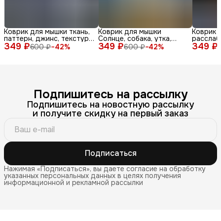
Коврик для мышки ткань,
Коврик для мышки
Коврик 
паттерн, джинс, текстура,
Солнце, собака, утка,
расслаб
349 ₽
синий, бел
349 ₽
очки, море, доска, ле
349 ₽
медитац
600 ₽
−
42
%
600 ₽
−
42
%
Подпишитесь на рассылку
Подпишитесь на новостную рассылку
и получите скидку на первый заказ
Подписаться
Нажимая «Подписаться», вы даете согласие на обработку
указанных персональных данных в целях получения
информационной и рекламной рассылки