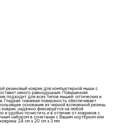
клавиатурой. Оптимальная толщина коврика - 3 мм. Разм
коврика: 24 см x 20 см x 3 мм
Базовые цвета коврика для мыши:
оранжевый, коричневый, серый, черный, фиолетовый, желт
белый, синий, бежевый, красный
Ключевые слова по изображению на коврике:
кулак, энергия, сила, воля, герой, движение, динамика,
решимость, уверенность, победа, страсть, яркость,
выражение, художественность, вспышка, фон, оранжевый,
улыбается, фон, боевой
ой резиновый коврик для компьютерной мыши с
е оставит никого равнодушным. Повышенная
ик подходит для всех типов мышей: оптических и
а. Гладкая тканевая поверхность обеспечивает
ользящее основание из чёрной вспененной резины.
а коврик, надёжно фиксируется на любой
ко и удобно почистить и в отличие от ковриков с
ичным набором в сочетании с Вашим ноутбуком или
оврика: 24 см x 20 см x 3 мм