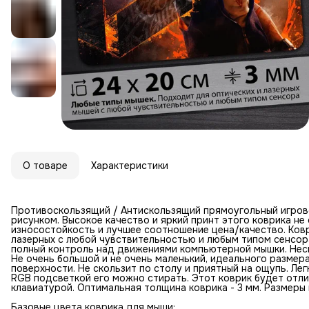
О товаре
Характеристики
Противоскользящий / Антискользящий прямоугольный игров
рисунком. Высокое качество и яркий принт этого коврика н
износостойкость и лучшее соотношение цена/качество. Ковр
лазерных с любой чувствительностью и любым типом сенсор
полный контроль над движениями компьютерной мышки. Неск
Не очень большой и не очень маленький, идеального размер
поверхности. Не скользит по столу и приятный на ощупь. Лег
RGB подсветкой его можно стирать. Этот коврик будет отл
клавиатурой. Оптимальная толщина коврика - 3 мм. Размеры к
Базовые цвета коврика для мыши: