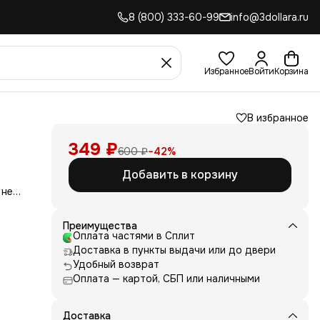
8 (800) 333-60-99
info@3dollara.ru
Избранное
Войти
Корзина
В избранное
349 ₽
600 ₽
−
42
%
Добавить в корзину
 не
сть
для
Преимущества
Оплата частями в Сплит
д
Доставка в пункты выдачи или до двери
ние
нь
Удобный возврат
Оплата — картой, СБП или наличными
 и
е от
рик
 или
Доставка