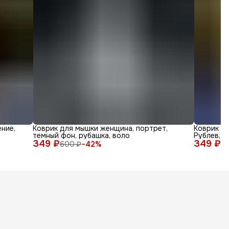
ние,
Коврик для мышки женщина, портрет,
Коврик дл
темный фон, рубашка, воло
Рублев, а
349 ₽
349 ₽
600 ₽
−
42
%
6