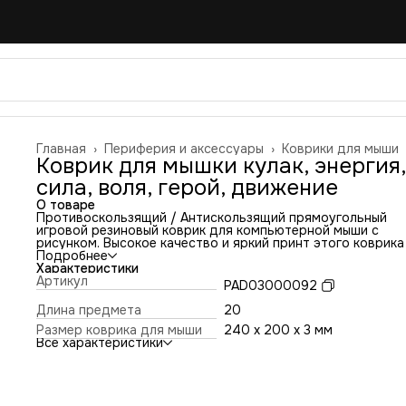
Главная
›
Периферия и аксессуары
›
Коврики для мыши
Коврик для мышки кулак, энергия,
сила, воля, герой, движение
О товаре
Противоскользящий / Антискользящий прямоугольный
игровой резиновый коврик для компьютерной мыши с
рисунком. Высокое качество и яркий принт этого коврика
оставит никого равнодушным. Повышенная износостойко
Подробнее
и лучшее соотношение цена/качество. Коврик подходит 
Характеристики
всех типов мышей: оптических и лазерных с любой
Артикул
PAD03000092
чувствительностью и любым типом сенсора. Гладкая
тканевая поверхность обеспечивает полный контроль на
Длина предмета
20
движениями компьютерной мышки. Нескользящее основа
Размер коврика для мыши
240 x 200 x 3 мм
из чёрной вспененной резины. Не очень большой и не оче
Все характеристики
маленький, идеального размера коврик, надёжно
фиксируется на любой поверхности. Не скользит по столу
приятный на ощупь. Легко и удобно почистить и в отличи
ковриков с RGB подсветкой его можно стирать. Этот ков
будет отличным набором в сочетании с Вашим ноутбуком