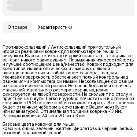
О товаре
Характеристики
Противоскользящий / Антискользящий прямоугольный
игровой резиновый коврик для компьютерной мыши с
рисунком. Высокое качество и яркий принт этого коврика не
оставит никого равнодушным. Повышенная износостойкость
и лучшее соотношение цена/качество. Коврик подходит для
всех типов мышей: оптических и лазерных с любой
чувствительностью и любым типом сенсора. Гладкая
тканевая поверхность обеспечивает полный контроль над
движениями компьютерной мышки. Нескользящее основание
из чёрной вспененной резины. Не очень большой и не очень
маленький, идеального размера коврик, надёжно
фиксируется на любой поверхности. Не скользит по столу и
приятный на ощупь. Легко и удобно почистить и в отличие от
ковриков с RGB подсветкой его можно стирать. Этот коврик
будет отличным набором в сочетании с Вашим ноутбуком
или клавиатурой. Оптимальная толщина коврика - 3 мм.
Размеры коврика: 24 см x 20 см x 3 мм
Базовые цвета коврика для мыши:
красный, синий, зеленый, желтый, фиолетовый, черный, белый,
розовый, оранжевый, серый