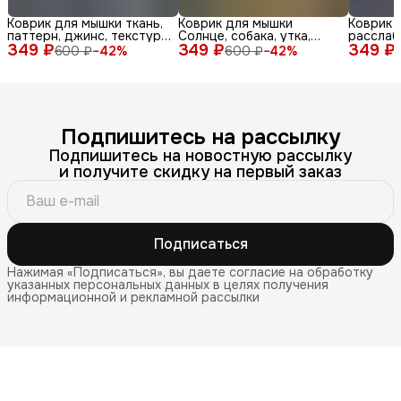
Коврик для мышки ткань,
Коврик для мышки
Коврик 
паттерн, джинс, текстура,
Солнце, собака, утка,
расслаб
349 ₽
синий, бел
349 ₽
очки, море, доска, ле
349 ₽
медитац
600 ₽
−
42
%
600 ₽
−
42
%
Подпишитесь на рассылку
Подпишитесь на новостную рассылку
и получите скидку на первый заказ
Подписаться
Нажимая «Подписаться», вы даете согласие на обработку
указанных персональных данных в целях получения
информационной и рекламной рассылки