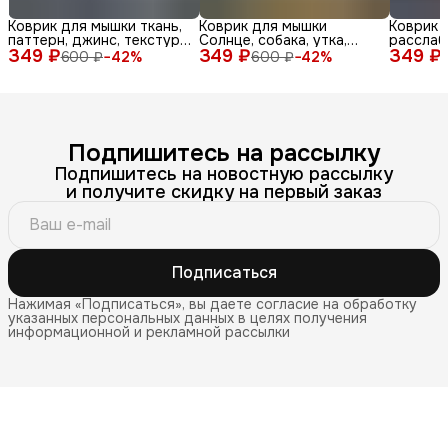
Коврик для мышки ткань,
Коврик для мышки
Коврик 
паттерн, джинс, текстура,
Солнце, собака, утка,
расслаб
349 ₽
синий, бел
349 ₽
очки, море, доска, ле
349 ₽
медитац
600 ₽
−
42
%
600 ₽
−
42
%
Подпишитесь на рассылку
Подпишитесь на новостную рассылку
и получите скидку на первый заказ
Подписаться
Нажимая «Подписаться», вы даете согласие на обработку
указанных персональных данных в целях получения
информационной и рекламной рассылки