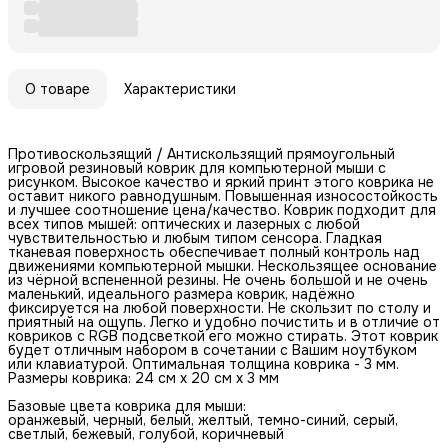
О товаре
Характеристики
Противоскользящий / Антискользящий прямоугольный
игровой резиновый коврик для компьютерной мыши с
рисунком. Высокое качество и яркий принт этого коврика не
оставит никого равнодушным. Повышенная износостойкость
и лучшее соотношение цена/качество. Коврик подходит для
всех типов мышей: оптических и лазерных с любой
чувствительностью и любым типом сенсора. Гладкая
тканевая поверхность обеспечивает полный контроль над
движениями компьютерной мышки. Нескользящее основание
из чёрной вспененной резины. Не очень большой и не очень
маленький, идеального размера коврик, надёжно
фиксируется на любой поверхности. Не скользит по столу и
приятный на ощупь. Легко и удобно почистить и в отличие от
ковриков с RGB подсветкой его можно стирать. Этот коврик
будет отличным набором в сочетании с Вашим ноутбуком
или клавиатурой. Оптимальная толщина коврика - 3 мм.
Размеры коврика: 24 см x 20 см x 3 мм
Базовые цвета коврика для мыши:
оранжевый, черный, белый, желтый, темно-синий, серый,
светлый, бежевый, голубой, коричневый