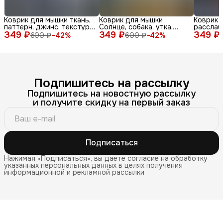
Коврик для мышки ткань,
Коврик для мышки
Коврик 
паттерн, джинс, текстура,
Солнце, собака, утка,
расслаб
349 ₽
синий, бел
349 ₽
очки, море, доска, ле
349 ₽
медитац
600 ₽
−
42
%
600 ₽
−
42
%
Подпишитесь на рассылку
Подпишитесь на новостную рассылку
и получите скидку на первый заказ
Подписаться
Нажимая «Подписаться», вы даете согласие на обработку
указанных персональных данных в целях получения
информационной и рекламной рассылки