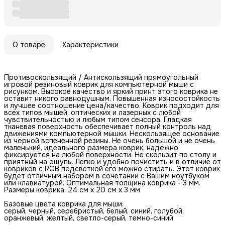
О товаре
Характеристики
Противоскользящий / Антискользящий прямоугольный
игровой резиновый коврик для компьютерной мыши с
рисунком. Высокое качество и яркий принт этого коврика не
оставит никого равнодушным. Повышенная износостойкость
и лучшее соотношение цена/качество. Коврик подходит для
всех типов мышей: оптических и лазерных с любой
чувствительностью и любым типом сенсора. Гладкая
тканевая поверхность обеспечивает полный контроль над
движениями компьютерной мышки. Нескользящее основание
из чёрной вспененной резины. Не очень большой и не очень
маленький, идеального размера коврик, надёжно
фиксируется на любой поверхности. Не скользит по столу и
приятный на ощупь. Легко и удобно почистить и в отличие от
ковриков с RGB подсветкой его можно стирать. Этот коврик
будет отличным набором в сочетании с Вашим ноутбуком
или клавиатурой. Оптимальная толщина коврика - 3 мм.
Размеры коврика: 24 см x 20 см x 3 мм
Базовые цвета коврика для мыши:
серый, черный, серебристый, белый, синий, голубой,
оранжевый, желтый, светло-серый, темно-синий