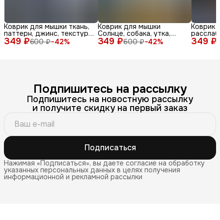
Коврик для мышки ткань,
Коврик для мышки
Коврик 
паттерн, джинс, текстура,
Солнце, собака, утка,
расслаб
349 ₽
синий, бел
349 ₽
очки, море, доска, ле
349 ₽
медитац
600 ₽
−
42
%
600 ₽
−
42
%
Подпишитесь на рассылку
Подпишитесь на новостную рассылку
и получите скидку на первый заказ
Подписаться
Нажимая «Подписаться», вы даете согласие на обработку
указанных персональных данных в целях получения
информационной и рекламной рассылки