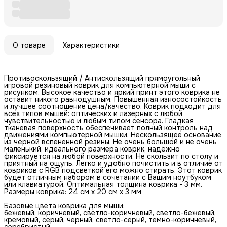
О товаре
Характеристики
Противоскользящий / Антискользящий прямоугольный
игровой резиновый коврик для компьютерной мыши с
рисунком. Высокое качество и яркий принт этого коврика не
оставит никого равнодушным. Повышенная износостойкость
и лучшее соотношение цена/качество. Коврик подходит для
всех типов мышей: оптических и лазерных с любой
чувствительностью и любым типом сенсора. Гладкая
тканевая поверхность обеспечивает полный контроль над
движениями компьютерной мышки. Нескользящее основание
из чёрной вспененной резины. Не очень большой и не очень
маленький, идеального размера коврик, надёжно
фиксируется на любой поверхности. Не скользит по столу и
приятный на ощупь. Легко и удобно почистить и в отличие от
ковриков с RGB подсветкой его можно стирать. Этот коврик
будет отличным набором в сочетании с Вашим ноутбуком
или клавиатурой. Оптимальная толщина коврика - 3 мм.
Размеры коврика: 24 см x 20 см x 3 мм
Базовые цвета коврика для мыши:
бежевый, коричневый, светло-коричневый, светло-бежевый,
кремовый, серый, черный, светло-серый, темно-коричневый,
серебристый