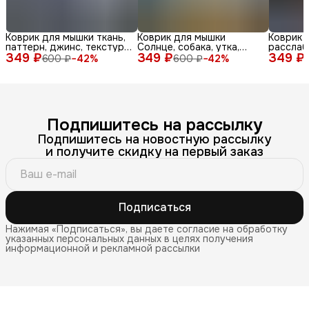
Коврик для мышки ткань,
Коврик для мышки
Коврик 
паттерн, джинс, текстура,
Солнце, собака, утка,
расслаб
349 ₽
синий, бел
349 ₽
очки, море, доска, ле
349 ₽
медитац
600 ₽
−
42
%
600 ₽
−
42
%
Подпишитесь на рассылку
Подпишитесь на новостную рассылку
и получите скидку на первый заказ
Подписаться
Нажимая «Подписаться», вы даете согласие на обработку
указанных персональных данных в целях получения
информационной и рекламной рассылки