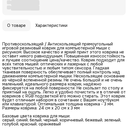
О товаре
Характеристики
Противоскользящий / Антискользящий прямоугольный
игровой резиновый коврик для компьютерной мыши с
рисунком. Высокое качество и яркий принт этого коврика не
оставит никого равнодушным. Повышенная износостойкость
и лучшее соотношение цена/качество. Коврик подходит для
всех типов мышей: оптических и лазерных с любой
чувствительностью и любым типом сенсора. Гладкая
тканевая поверхность обеспечивает полный контроль над
движениями компьютерной мышки. Нескользящее основание
из чёрной вспененной резины. Не очень большой и не очень
маленький, идеального размера коврик, надёжно
фиксируется на любой поверхности. Не скользит по столу и
приятный на ощупь. Легко и удобно почистить и в отличие от
ковриков с RGB подсветкой его можно стирать. Этот коврик
будет отличным набором в сочетании с Вашим ноутбуком
или клавиатурой. Оптимальная толщина коврика - 3 мм.
Размеры коврика: 24 см x 20 см x 3 мм
Базовые цвета коврика для мыши:
серый, синий, белый, черный, коричневый, бежевый, зеленый,
голубой, красный, оранжевый