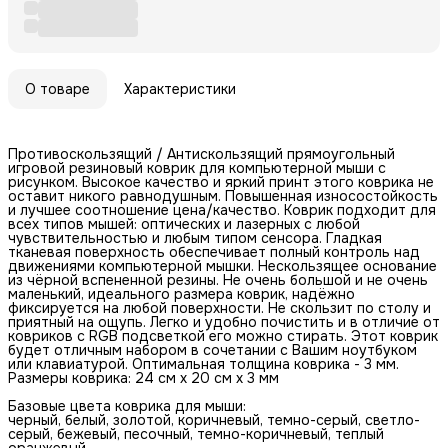
О товаре
Характеристики
Противоскользящий / Антискользящий прямоугольный
игровой резиновый коврик для компьютерной мыши с
рисунком. Высокое качество и яркий принт этого коврика не
оставит никого равнодушным. Повышенная износостойкость
и лучшее соотношение цена/качество. Коврик подходит для
всех типов мышей: оптических и лазерных с любой
чувствительностью и любым типом сенсора. Гладкая
тканевая поверхность обеспечивает полный контроль над
движениями компьютерной мышки. Нескользящее основание
из чёрной вспененной резины. Не очень большой и не очень
маленький, идеального размера коврик, надёжно
фиксируется на любой поверхности. Не скользит по столу и
приятный на ощупь. Легко и удобно почистить и в отличие от
ковриков с RGB подсветкой его можно стирать. Этот коврик
будет отличным набором в сочетании с Вашим ноутбуком
или клавиатурой. Оптимальная толщина коврика - 3 мм.
Размеры коврика: 24 см x 20 см x 3 мм
Базовые цвета коврика для мыши:
черный, белый, золотой, коричневый, темно-серый, светло-
серый, бежевый, песочный, темно-коричневый, теплый
оранжевый