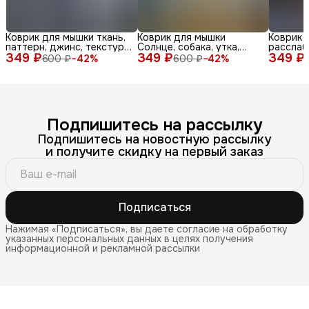
Коврик для мышки ткань,
Коврик для мышки
Коврик 
паттерн, джинс, текстура,
Солнце, собака, утка,
расслаб
349 ₽
синий, бел
349 ₽
очки, море, доска, ле
349 ₽
медитац
600 ₽
−
42
%
600 ₽
−
42
%
Подпишитесь на рассылку
Подпишитесь на новостную рассылку
и получите скидку на первый заказ
Подписаться
Нажимая «Подписаться», вы даете согласие на обработку
указанных персональных данных в целях получения
информационной и рекламной рассылки