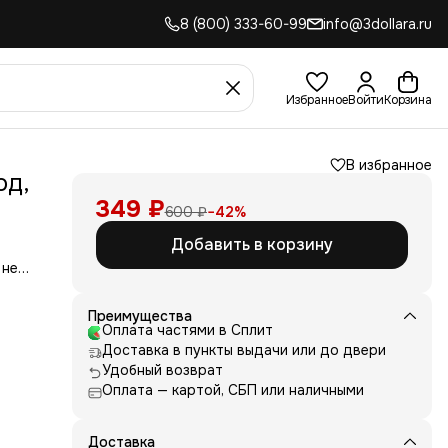
8 (800) 333-60-99
info@3dollara.ru
Избранное
Войти
Корзина
В избранное
од,
349 ₽
600 ₽
−
42
%
Добавить в корзину
 не
сть
для
Преимущества
Оплата частями в Сплит
д
Доставка в пункты выдачи или до двери
ние
нь
Удобный возврат
Оплата — картой, СБП или наличными
 и
е от
рик
 или
Доставка