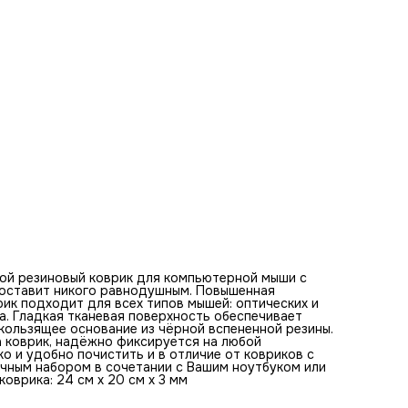
клавиатурой. Оптимальная толщина коврика - 3 мм. Разм
коврика: 24 см x 20 см x 3 мм
Базовые цвета коврика для мыши:
синий, голубой, черный, белый, красный, оранжевый, розов
фиолетовый, серый, зеленый
Ключевые слова по изображению на коврике:
неон, ночь, город, девушка, киборг, клешни, белое платье,
кровь, асфальт, мокрый, огни, свет, вывески, урбанистика,
технология, отчаяние, страдание, робот, киберпанк, сцен
ой резиновый коврик для компьютерной мыши с
е оставит никого равнодушным. Повышенная
ик подходит для всех типов мышей: оптических и
а. Гладкая тканевая поверхность обеспечивает
ользящее основание из чёрной вспененной резины.
а коврик, надёжно фиксируется на любой
ко и удобно почистить и в отличие от ковриков с
ичным набором в сочетании с Вашим ноутбуком или
оврика: 24 см x 20 см x 3 мм