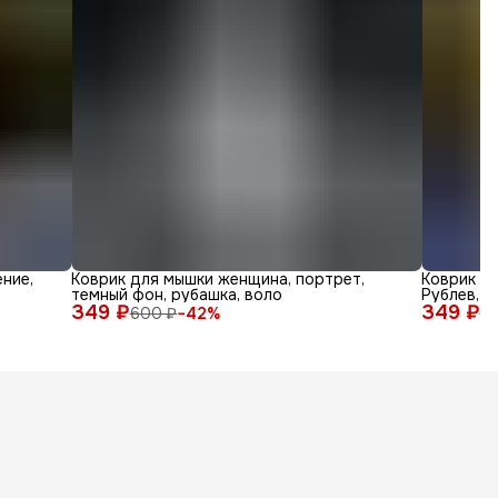
ние,
Коврик для мышки женщина, портрет,
Коврик дл
темный фон, рубашка, воло
Рублев, а
349 ₽
349 ₽
600 ₽
−
42
%
6