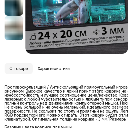
О товаре
Характеристики
Противоскользящий / Антискользящий прямоугольный игров
рисунком. Высокое качество и яркий принт этого коврика н
износостойкость и лучшее соотношение цена/качество. Ковр
лазерных с любой чувствительностью и любым типом сенсор
полный контроль над движениями компьютерной мышки. Неск
Не очень большой и не очень маленький, идеального размер
поверхности. Не скользит по столу и приятный на ощупь. Лег
RGB подсветкой его можно стирать. Этот коврик будет отл
клавиатурой. Оптимальная толщина коврика - 3 мм. Размеры к
Базовые цвета коврика для мыши: