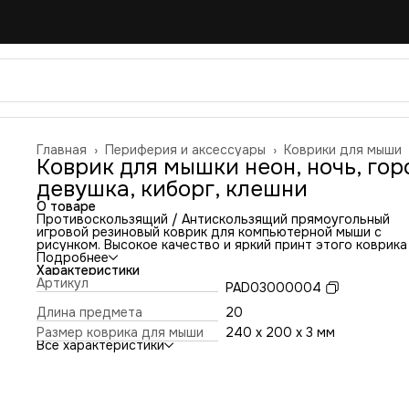
Главная
›
Периферия и аксессуары
›
Коврики для мыши
Коврик для мышки неон, ночь, гор
девушка, киборг, клешни
О товаре
Противоскользящий / Антискользящий прямоугольный
игровой резиновый коврик для компьютерной мыши с
рисунком. Высокое качество и яркий принт этого коврика
оставит никого равнодушным. Повышенная износостойко
Подробнее
и лучшее соотношение цена/качество. Коврик подходит 
Характеристики
всех типов мышей: оптических и лазерных с любой
Артикул
PAD03000004
чувствительностью и любым типом сенсора. Гладкая
тканевая поверхность обеспечивает полный контроль на
Длина предмета
20
движениями компьютерной мышки. Нескользящее основа
Размер коврика для мыши
240 x 200 x 3 мм
из чёрной вспененной резины. Не очень большой и не оче
Все характеристики
маленький, идеального размера коврик, надёжно
фиксируется на любой поверхности. Не скользит по столу
приятный на ощупь. Легко и удобно почистить и в отличи
ковриков с RGB подсветкой его можно стирать. Этот ков
будет отличным набором в сочетании с Вашим ноутбуком