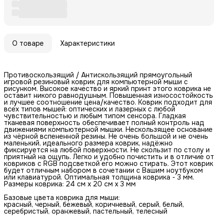
О товаре
Характеристики
Противоскользящий / Антискользящий прямоугольный
игровой резиновый коврик для компьютерной мыши с
рисунком. Высокое качество и яркий принт этого коврика не
оставит никого равнодушным. Повышенная износостойкость
и лучшее соотношение цена/качество. Коврик подходит для
всех типов мышей: оптических и лазерных с любой
чувствительностью и любым типом сенсора. Гладкая
тканевая поверхность обеспечивает полный контроль над
движениями компьютерной мышки. Нескользящее основание
из чёрной вспененной резины. Не очень большой и не очень
маленький, идеального размера коврик, надёжно
фиксируется на любой поверхности. Не скользит по столу и
приятный на ощупь. Легко и удобно почистить и в отличие от
ковриков с RGB подсветкой его можно стирать. Этот коврик
будет отличным набором в сочетании с Вашим ноутбуком
или клавиатурой. Оптимальная толщина коврика - 3 мм.
Размеры коврика: 24 см x 20 см x 3 мм
Базовые цвета коврика для мыши:
красный, черный, бежевый, коричневый, серый, белый,
серебристый, оранжевый, пастельный, телесный