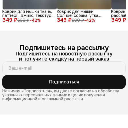
Коврик для мышки ткань,
Коврик для мышки
Коврик 
паттерн, джинс, текстура,
Солнце, собака, утка,
расслаб
349 ₽
синий, бел
349 ₽
очки, море, доска, ле
349 ₽
медитац
600 ₽
−
42
%
600 ₽
−
42
%
Подпишитесь на рассылку
Подпишитесь на новостную рассылку
и получите скидку на первый заказ
Подписаться
Нажимая «Подписаться», вы даете согласие на обработку
указанных персональных данных в целях получения
информационной и рекламной рассылки