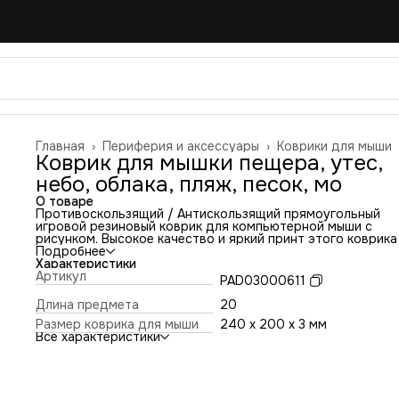
Главная
›
Периферия и аксессуары
›
Коврики для мыши
Коврик для мышки пещера, утес,
небо, облака, пляж, песок, мо
О товаре
Противоскользящий / Антискользящий прямоугольный
игровой резиновый коврик для компьютерной мыши с
рисунком. Высокое качество и яркий принт этого коврика
оставит никого равнодушным. Повышенная износостойко
Подробнее
и лучшее соотношение цена/качество. Коврик подходит 
Характеристики
всех типов мышей: оптических и лазерных с любой
Артикул
PAD03000611
чувствительностью и любым типом сенсора. Гладкая
тканевая поверхность обеспечивает полный контроль на
Длина предмета
20
движениями компьютерной мышки. Нескользящее основа
Размер коврика для мыши
240 x 200 x 3 мм
из чёрной вспененной резины. Не очень большой и не оче
Все характеристики
маленький, идеального размера коврик, надёжно
фиксируется на любой поверхности. Не скользит по столу
приятный на ощупь. Легко и удобно почистить и в отличи
ковриков с RGB подсветкой его можно стирать. Этот ков
будет отличным набором в сочетании с Вашим ноутбуком