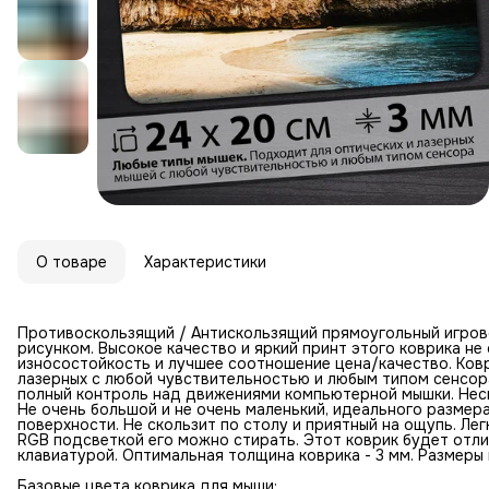
О товаре
Характеристики
Противоскользящий / Антискользящий прямоугольный игров
рисунком. Высокое качество и яркий принт этого коврика н
износостойкость и лучшее соотношение цена/качество. Ковр
лазерных с любой чувствительностью и любым типом сенсор
полный контроль над движениями компьютерной мышки. Неск
Не очень большой и не очень маленький, идеального размер
поверхности. Не скользит по столу и приятный на ощупь. Лег
RGB подсветкой его можно стирать. Этот коврик будет отл
клавиатурой. Оптимальная толщина коврика - 3 мм. Размеры к
Базовые цвета коврика для мыши: