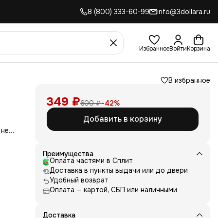
8 (800) 333-60-99
info@3dollara.ru
Избранное
Войти
Корзина
В избранное
349 ₽
600 ₽
−
42
%
Добавить в корзину
 не
сть
для
Преимущества
Оплата частями в Сплит
д
Доставка в пункты выдачи или до двери
ние
нь
Удобный возврат
Оплата — картой, СБП или наличными
 и
е от
рик
 или
Доставка