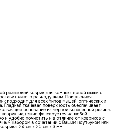
клавиатурой. Оптимальная толщина коврика - 3 мм. Разм
коврика: 24 см x 20 см x 3 мм
Базовые цвета коврика для мыши:
синий, голубой, белый, бежевый, коричневый, серый, зелены
светло-коричневый, темно-коричневый, бирюзовый
Ключевые слова по изображению на коврике:
пещера, утес, небо, облака, пляж, песок, море, вода, волны
природа, берега, лагуна, укрытие, спокойствие, уединение
кристально чистая, голубое небо, зелень, растительность
скалы
ой резиновый коврик для компьютерной мыши с
е оставит никого равнодушным. Повышенная
ик подходит для всех типов мышей: оптических и
а. Гладкая тканевая поверхность обеспечивает
ользящее основание из чёрной вспененной резины.
а коврик, надёжно фиксируется на любой
ко и удобно почистить и в отличие от ковриков с
ичным набором в сочетании с Вашим ноутбуком или
оврика: 24 см x 20 см x 3 мм