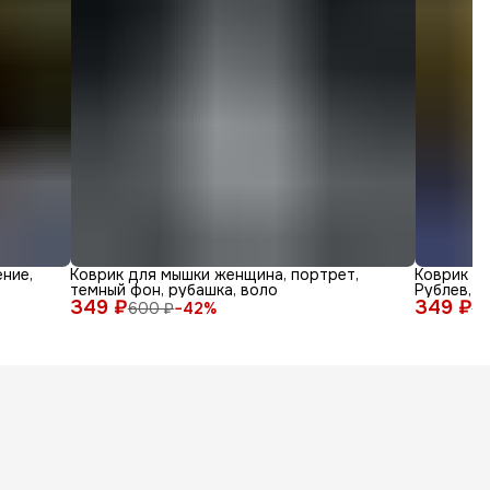
ние,
Коврик для мышки женщина, портрет,
Коврик дл
темный фон, рубашка, воло
Рублев, а
349 ₽
349 ₽
600 ₽
−
42
%
6