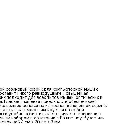
будет отличным набором в сочетании с Вашим ноутбуком
клавиатурой. Оптимальная толщина коврика - 3 мм. Разм
коврика: 24 см x 20 см x 3 мм
Базовые цвета коврика для мыши:
синий, черный, белый, оранжевый, красный, серый, желтый,
зеленый, коричневый, розовый
Ключевые слова по изображению на коврике:
пожар, катастрофа, бегущий человек, крыша поезда,
напряжение, железная дорога, разрушение, опасность,
охваченный пламенем, спасение, адреналин, поезд, дым,
крыша, искры, экстренная ситуация, триллер, спасение от
катастрофы, бег в выживание, насыщенное действие
ой резиновый коврик для компьютерной мыши с
е оставит никого равнодушным. Повышенная
ик подходит для всех типов мышей: оптических и
а. Гладкая тканевая поверхность обеспечивает
ользящее основание из чёрной вспененной резины.
а коврик, надёжно фиксируется на любой
ко и удобно почистить и в отличие от ковриков с
ичным набором в сочетании с Вашим ноутбуком или
оврика: 24 см x 20 см x 3 мм