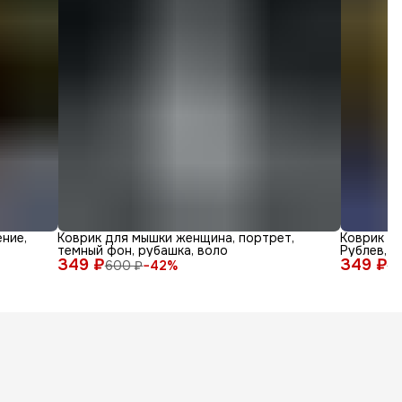
ние,
Коврик для мышки женщина, портрет,
Коврик дл
темный фон, рубашка, воло
Рублев, а
349 ₽
349 ₽
600 ₽
−
42
%
6