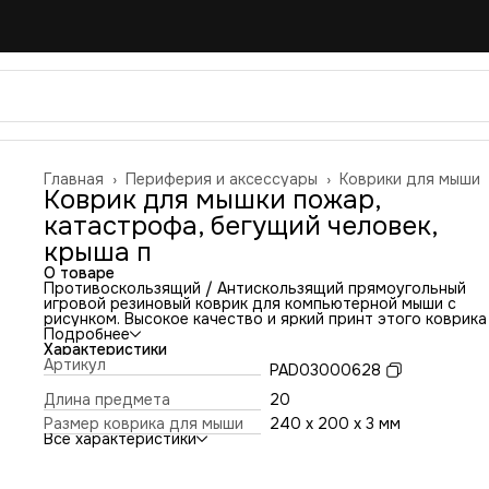
Главная
›
Периферия и аксессуары
›
Коврики для мыши
Коврик для мышки пожар,
катастрофа, бегущий человек,
крыша п
О товаре
Противоскользящий / Антискользящий прямоугольный
игровой резиновый коврик для компьютерной мыши с
рисунком. Высокое качество и яркий принт этого коврика
оставит никого равнодушным. Повышенная износостойко
Подробнее
и лучшее соотношение цена/качество. Коврик подходит 
Характеристики
всех типов мышей: оптических и лазерных с любой
Артикул
PAD03000628
чувствительностью и любым типом сенсора. Гладкая
тканевая поверхность обеспечивает полный контроль на
Длина предмета
20
движениями компьютерной мышки. Нескользящее основа
Размер коврика для мыши
240 x 200 x 3 мм
из чёрной вспененной резины. Не очень большой и не оче
Все характеристики
маленький, идеального размера коврик, надёжно
фиксируется на любой поверхности. Не скользит по столу
приятный на ощупь. Легко и удобно почистить и в отличи
ковриков с RGB подсветкой его можно стирать. Этот ков