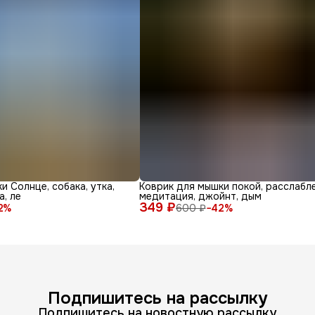
и Солнце, собака, утка,
Коврик для мышки покой, расслабле
а, ле
медитация, джойнт, дым
349 ₽
2
%
600 ₽
−
42
%
Подпишитесь на рассылку
Подпишитесь на новостную рассылку