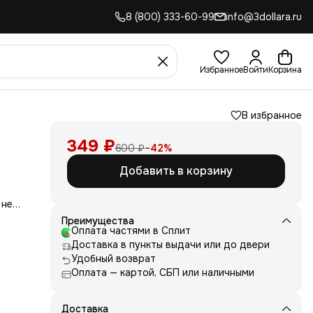
8 (800) 333-60-99
info@3dollara.ru
Избранное
Войти
Корзина
В избранное
349 ₽
600 ₽
−
42
%
Добавить в корзину
 не
сть
Преимущества
для
Оплата частями в Сплит
Доставка в пункты выдачи или до двери
д
Удобный возврат
ние
нь
Оплата — картой, СБП или наличными
 и
е от
Доставка
рик