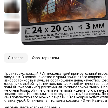
О товаре
Характеристики
Противоскользящий / Антискользящий прямоугольный игров
рисунком. Высокое качество и яркий принт этого коврика н
износостойкость и лучшее соотношение цена/качество. Ковр
лазерных с любой чувствительностью и любым типом сенсор
полный контроль над движениями компьютерной мышки. Неск
Не очень большой и не очень маленький, идеального размер
поверхности. Не скользит по столу и приятный на ощупь. Лег
RGB подсветкой его можно стирать. Этот коврик будет отл
клавиатурой. Оптимальная толщина коврика - 3 мм. Размеры к
Базовые цвета коврика для мыши: