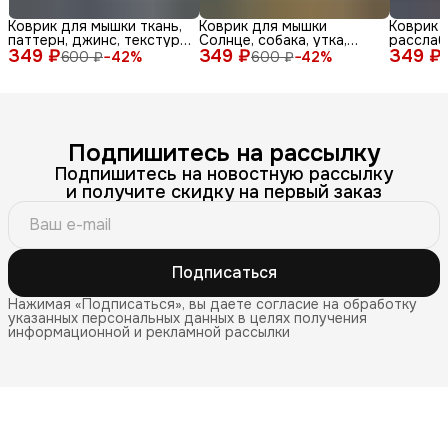
Коврик для мышки ткань,
Коврик для мышки
Коврик 
паттерн, джинс, текстура,
Солнце, собака, утка,
расслаб
349 ₽
синий, бел
349 ₽
очки, море, доска, ле
349 ₽
медитац
600 ₽
−
42
%
600 ₽
−
42
%
Подпишитесь на рассылку
Подпишитесь на новостную рассылку
и получите скидку на первый заказ
Подписаться
Нажимая «Подписаться», вы даете согласие на обработку
указанных персональных данных в целях получения
информационной и рекламной рассылки