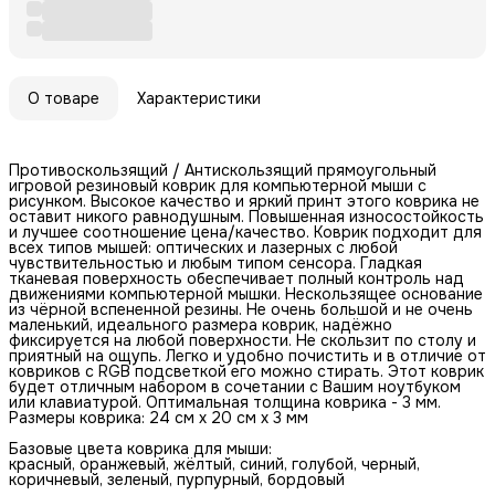
О товаре
Характеристики
Противоскользящий / Антискользящий прямоугольный
игровой резиновый коврик для компьютерной мыши с
рисунком. Высокое качество и яркий принт этого коврика не
оставит никого равнодушным. Повышенная износостойкость
и лучшее соотношение цена/качество. Коврик подходит для
всех типов мышей: оптических и лазерных с любой
чувствительностью и любым типом сенсора. Гладкая
тканевая поверхность обеспечивает полный контроль над
движениями компьютерной мышки. Нескользящее основание
из чёрной вспененной резины. Не очень большой и не очень
маленький, идеального размера коврик, надёжно
фиксируется на любой поверхности. Не скользит по столу и
приятный на ощупь. Легко и удобно почистить и в отличие от
ковриков с RGB подсветкой его можно стирать. Этот коврик
будет отличным набором в сочетании с Вашим ноутбуком
или клавиатурой. Оптимальная толщина коврика - 3 мм.
Размеры коврика: 24 см x 20 см x 3 мм
Базовые цвета коврика для мыши:
красный, оранжевый, жёлтый, синий, голубой, черный,
коричневый, зеленый, пурпурный, бордовый