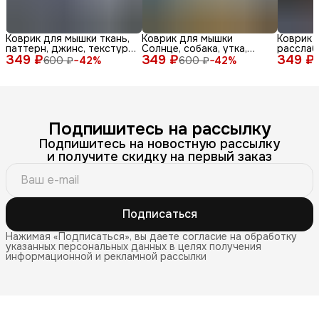
Коврик для мышки ткань,
Коврик для мышки
Коврик 
паттерн, джинс, текстура,
Солнце, собака, утка,
расслаб
349 ₽
синий, бел
349 ₽
очки, море, доска, ле
349 ₽
медитац
600 ₽
−
42
%
600 ₽
−
42
%
Подпишитесь на рассылку
Подпишитесь на новостную рассылку
и получите скидку на первый заказ
Подписаться
Нажимая «Подписаться», вы даете согласие на обработку
указанных персональных данных в целях получения
информационной и рекламной рассылки