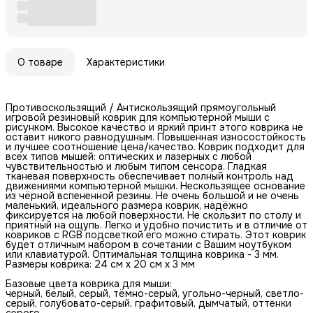
О товаре
Характеристики
Противоскользящий / Антискользящий прямоугольный
игровой резиновый коврик для компьютерной мыши с
рисунком. Высокое качество и яркий принт этого коврика не
оставит никого равнодушным. Повышенная износостойкость
и лучшее соотношение цена/качество. Коврик подходит для
всех типов мышей: оптических и лазерных с любой
чувствительностью и любым типом сенсора. Гладкая
тканевая поверхность обеспечивает полный контроль над
движениями компьютерной мышки. Нескользящее основание
из чёрной вспененной резины. Не очень большой и не очень
маленький, идеального размера коврик, надёжно
фиксируется на любой поверхности. Не скользит по столу и
приятный на ощупь. Легко и удобно почистить и в отличие от
ковриков с RGB подсветкой его можно стирать. Этот коврик
будет отличным набором в сочетании с Вашим ноутбуком
или клавиатурой. Оптимальная толщина коврика - 3 мм.
Размеры коврика: 24 см x 20 см x 3 мм
Базовые цвета коврика для мыши:
черный, белый, серый, тёмно-серый, угольно-черный, светло-
серый, голубовато-серый, графитовый, дымчатый, оттенки
серого