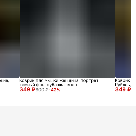
ние,
Коврик для мышки женщина, портрет,
Коврик дл
темный фон, рубашка, воло
Рублев, а
349 ₽
349 ₽
600 ₽
−
42
%
6