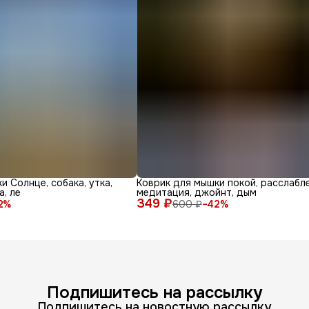
и Солнце, собака, утка,
Коврик для мышки покой, расслабле
а, ле
медитация, джойнт, дым
349 ₽
2
%
600 ₽
−
42
%
Подпишитесь на рассылку
Подпишитесь на новостную рассылку