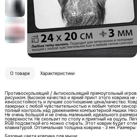
О товаре
Характеристики
Противоскользящий / Антискользящий прямоугольный игров
рисунком. Высокое качество и яркий принт этого коврика н
износостойкость и лучшее соотношение цена/качество. Ковр
лазерных с любой чувствительностью и любым типом сенсор
полный контроль над движениями компьютерной мышки. Неск
Не очень большой и не очень маленький, идеального размер
поверхности. Не скользит по столу и приятный на ощупь. Лег
RGB подсветкой его можно стирать. Этот коврик будет отл
клавиатурой. Оптимальная толщина коврика - 3 мм. Размеры к
Базовые цвета коврика для мыши: