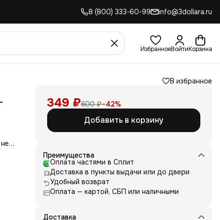
8 (800) 333-60-99
info@3dollara.ru
Избранное
Войти
Корзина
В избранное
-
349 ₽
600 ₽
−
42
%
Добавить в корзину
 не
сть
Преимущества
для
Оплата частями в Сплит
Доставка в пункты выдачи или до двери
д
Удобный возврат
ние
нь
Оплата — картой, СБП или наличными
 и
е от
Доставка
рик