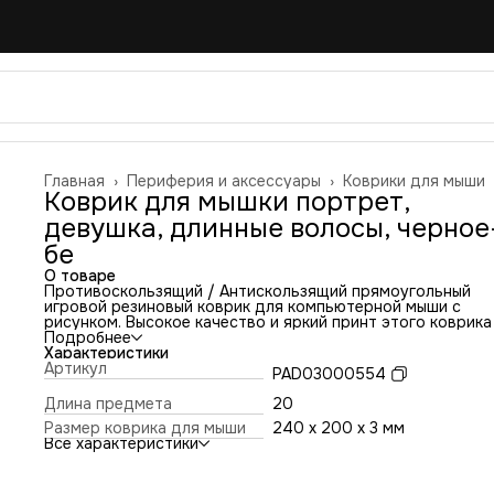
Главная
›
Периферия и аксессуары
›
Коврики для мыши
Коврик для мышки портрет,
девушка, длинные волосы, черное
бе
О товаре
Противоскользящий / Антискользящий прямоугольный
игровой резиновый коврик для компьютерной мыши с
рисунком. Высокое качество и яркий принт этого коврика
оставит никого равнодушным. Повышенная износостойко
Подробнее
и лучшее соотношение цена/качество. Коврик подходит 
Характеристики
всех типов мышей: оптических и лазерных с любой
Артикул
PAD03000554
чувствительностью и любым типом сенсора. Гладкая
тканевая поверхность обеспечивает полный контроль на
Длина предмета
20
движениями компьютерной мышки. Нескользящее основа
Размер коврика для мыши
240 x 200 x 3 мм
из чёрной вспененной резины. Не очень большой и не оче
Все характеристики
маленький, идеального размера коврик, надёжно
фиксируется на любой поверхности. Не скользит по столу
приятный на ощупь. Легко и удобно почистить и в отличи
ковриков с RGB подсветкой его можно стирать. Этот ков