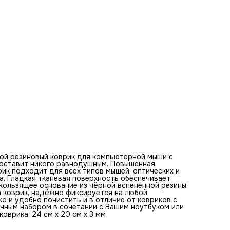
будет отличным набором в сочетании с Вашим ноутбуком
клавиатурой. Оптимальная толщина коврика - 3 мм. Разм
коврика: 24 см x 20 см x 3 мм
Базовые цвета коврика для мыши:
серый, серебряный, черный, белый, графитовый, антрацит
пепельный, угольный, светлый, дымчатый
Ключевые слова по изображению на коврике:
портрет, девушка, длинные волосы, черное-белое фото,
блестящее платье, взгляд, прямой взгляд, серьёзное
выражение, молодость, элегантность, светлые волосы,
красота, загадочность, мода, стиль, фотография, интимн
изящество, экспрессия, фотоискусство
ой резиновый коврик для компьютерной мыши с
е оставит никого равнодушным. Повышенная
ик подходит для всех типов мышей: оптических и
а. Гладкая тканевая поверхность обеспечивает
ользящее основание из чёрной вспененной резины.
а коврик, надёжно фиксируется на любой
ко и удобно почистить и в отличие от ковриков с
ичным набором в сочетании с Вашим ноутбуком или
оврика: 24 см x 20 см x 3 мм