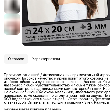
О товаре
Характеристики
Противоскользящий / Антискользящий прямоугольный игров
рисунком. Высокое качество и яркий принт этого коврика н
износостойкость и лучшее соотношение цена/качество. Ковр
лазерных с любой чувствительностью и любым типом сенсор
полный контроль над движениями компьютерной мышки. Неск
Не очень большой и не очень маленький, идеального размер
поверхности. Не скользит по столу и приятный на ощупь. Лег
RGB подсветкой его можно стирать. Этот коврик будет отл
клавиатурой. Оптимальная толщина коврика - 3 мм. Размеры к
Базовые цвета коврика для мыши: