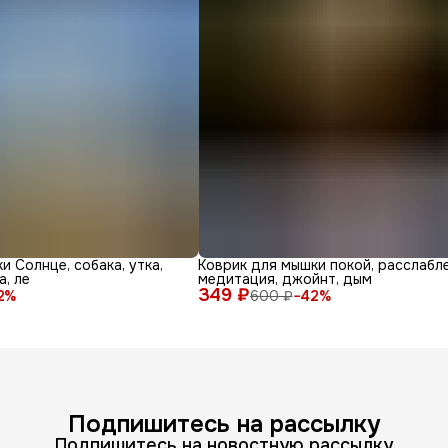
и Солнце, собака, утка,
Коврик для мышки покой, расслабле
а, ле
медитация, джойнт, дым
349 ₽
2
%
600 ₽
−
42
%
Подпишитесь на рассылку
Подпишитесь на новостную рассылку