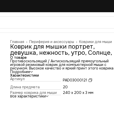
Главная
›
Периферия и аксессуары
›
Коврики для мыши
Коврик для мышки портрет,
девушка, нежность, утро, Солнце, 
О товаре
Противоскользящий / Антискользящий прямоугольный
игровой резиновый коврик для компьютерной мыши с
рисунком. Высокое качество и яркий принт этого коврика
оставит никого равнодушным. Повышенная износостойко
Подробнее
и лучшее соотношение цена/качество. Коврик подходит 
Характеристики
всех типов мышей: оптических и лазерных с любой
Артикул
PAD03000121
чувствительностью и любым типом сенсора. Гладкая
тканевая поверхность обеспечивает полный контроль на
Длина предмета
20
движениями компьютерной мышки. Нескользящее основа
Размер коврика для мыши
240 x 200 x 3 мм
из чёрной вспененной резины. Не очень большой и не оче
Все характеристики
маленький, идеального размера коврик, надёжно
фиксируется на любой поверхности. Не скользит по столу
приятный на ощупь. Легко и удобно почистить и в отличи
ковриков с RGB подсветкой его можно стирать. Этот ков
будет отличным набором в сочетании с Вашим ноутбуком