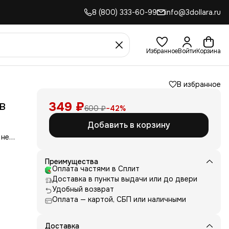
8 (800) 333-60-99
info@3dollara.ru
Избранное
Войти
Корзина
В избранное
в
349 ₽
600 ₽
−
42
%
Добавить в корзину
 не
сть
для
Преимущества
Оплата частями в Сплит
д
Доставка в пункты выдачи или до двери
ние
нь
Удобный возврат
Оплата — картой, СБП или наличными
 и
е от
рик
 или
Доставка