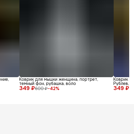
ние,
Коврик для мышки женщина, портрет,
Коврик дл
темный фон, рубашка, воло
Рублев, а
349 ₽
349 ₽
600 ₽
−
42
%
6