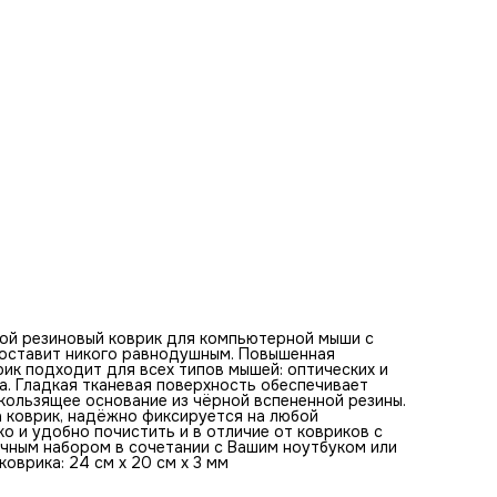
клавиатурой. Оптимальная толщина коврика - 3 мм. Разм
коврика: 24 см x 20 см x 3 мм
Базовые цвета коврика для мыши:
белый, голубой, светло-коричневый, розовый, бежевый,
светло-серый, темно-коричневый, зеленый, светло-синий,
нежно-розовый
Ключевые слова по изображению на коврике:
портрет, девушка, нежность, утро, Солнце, волосы, плечи
глаза, свет, ткань, белоснежность, мечты, воздух, лёгкост
гармония, счастье, свежесть, платья, вдохновение, магия
ой резиновый коврик для компьютерной мыши с
е оставит никого равнодушным. Повышенная
ик подходит для всех типов мышей: оптических и
а. Гладкая тканевая поверхность обеспечивает
ользящее основание из чёрной вспененной резины.
а коврик, надёжно фиксируется на любой
ко и удобно почистить и в отличие от ковриков с
ичным набором в сочетании с Вашим ноутбуком или
оврика: 24 см x 20 см x 3 мм