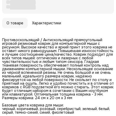
О товаре
Характеристики
Противоскользящий / Антискользящий прямоугольный
игровой резиновый коврик для компьютерной мыши с
рисунком. Высокое качество и яркий принт этого коврика не
оставит никого равнодушным. Повышенная износостойкость
и лучшее соотношение цена/качество. Коврик подходит для
всех типов мышей: оптических и лазерных с любой
чувствительностью и любым типом сенсора. Гладкая
тканевая поверхность обеспечивает полный контроль над
движениями компьютерной мышки. Нескользящее основание
из чёрной вспененной резины. Не очень большой и не очень
маленький, идеального размера коврик, надёжно
фиксируется на любой поверхности. Не скользит по столу и
приятный на ощупь. Легко и удобно почистить и в отличие от
ковриков с RGB подсветкой его можно стирать. Этот коврик
будет отличным набором в сочетании с Вашим ноутбуком
или клавиатурой. Оптимальная толщина коврика - 3 мм.
Размеры коврика: 24 см x 20 см x 3 мм
Базовые цвета коврика для мыши:
черный, коричневый, розовый, серебристый, зеленый, белый,
серый, темно-синий, синий, фиолетовый