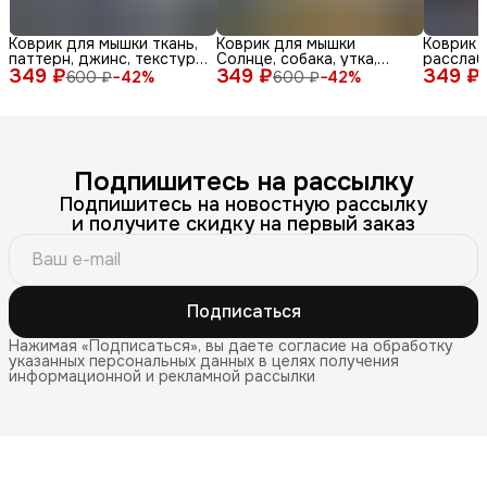
Коврик для мышки ткань,
Коврик для мышки
Коврик 
паттерн, джинс, текстура,
Солнце, собака, утка,
расслаб
349 ₽
синий, бел
349 ₽
очки, море, доска, ле
349 ₽
медитац
600 ₽
−
42
%
600 ₽
−
42
%
Подпишитесь на рассылку
Подпишитесь на новостную рассылку
и получите скидку на первый заказ
Подписаться
Нажимая «Подписаться», вы даете согласие на обработку
указанных персональных данных в целях получения
информационной и рекламной рассылки