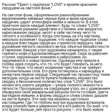
Рассказ "Принт с надписью "LOVE" и яркими красными
сердцами на светлом фоне."
На светлом фоне, оформленном разнообразными
вкраплениями забавных чёрных букв и ярких красных
сердечек, царит атмосфера любви и нежности. В этом
приятном хаосе каждый элемент, будь то слово "LOVE",
написанное разными шрифтами и стилями, или аккуратно
нарисованное сердце, несёт в себе частичку чего-то
тёплого и особенного. Когда смотришь на эту картинку,
невольно возникает ощущение, что каждое чудесное слово
и каждое блестящее сердечко стремятся передать тебе
дуновение мягкого ласкового ветра, объятья беззаботности
и гармонии. Каждое утро художника начиналось с чашки
горячего кофе и вдохновляющих мелодий. Сидя за рабочим
столом, окружённым эскизами и набросками, он
задумывался о новых проектах. Однажды ему пришла в
голову идея создать что-то, что будет говорить за него.
Что-то такое, что несет искренние чувства и не требует
дополнительных слов. Его рука потянулась к карандашу и
начертала первое сердце. Следующий час прошел под тихие
мелодии, когда на листе бумаги появились множество
сердец и бесконечное количество слов "LOVE". Это было
начало его нового шедевра — узора, полного нежности и
лёгкости. Проснувшись на следующее утро, он с удивлением
обнаружил свой акварельный рисунок почти готовым. Цвета
выглядели живыми, а формы сердца и слова словно дышали
на листе бумаги. Эти чувства казались настолько
настоящими. Где-то глубоко внутри художника вспыхнула
искра спокойствия и уверенности в его работе. Он знал, что
это будет больше, чем просто рисунок — это было живое