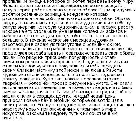
проявление эмоций, которое он хотел передать всему миру.
Желая поделиться своим шедевром, он решил создать
целую серию работ на основе этого образа. Были придуманы
десятки различных вариаций, каждая из которых
рассказывала свою собственную историю о любви. Образы
сердца различались, однако все они удерживали в себе ту
самую энергию, которую художник вложил в первую работу.
Вскоре на его столе были уже целые коллекции эскизов и
набросков, готовых для того, чтобы стать частью чего-то
большего. В течение нескольких месяцев художник,
работающий в своём уютном уголке с большим окном,
которое заливало его рабочее место естественным светом,
продолжал разрабатывать и совершенствовать свои образы
любви. Его рисунки приобрели популярность и стали
символом романтики и искренности. Люди находили в них
ответы на свои чувства и покупали их, чтобы передать
своим близким частичку этой искренней любви. Работы
художника стали использовать в открытках, подарках и
даже украшениях. Художник наконец осознал, что его
творения — более чем просто рисунки на бумаге. Они стали
источником вдохновения для множества людей, и это было
самым важным для него. Таким образом, его труд и любовь
нашли отклик в сердцах других. Каждый новый день
приносил новые идеи и эмоции, которые он воплощал в
своих рисунках. Его путь продолжался, и он с радостью шел
навстречу новым приключениям и открытиям в мире
искусства, открывая каждому путь к их собственным
чувствам.