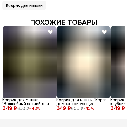
Коврик для мышки
ПОХОЖИЕ ТОВАРЫ
Коврик для мышки
Коврик для мышки "Корги,
Коврик 
"Волшебный летний день
демонстрирующие
клубник
349 ₽
с енотом среди ромашек
349 ₽
различные выражения
349 ₽
молоке,
600 ₽
−
42
%
600 ₽
−
42
%
и бабочек"
лица и эмоции на белом
радости
фоне"