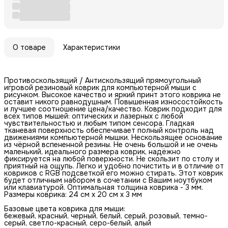
О товаре
Характеристики
Противоскользящий / Антискользящий прямоугольный
игровой резиновый коврик для компьютерной мыши с
рисунком. Высокое качество и яркий принт этого коврика не
оставит никого равнодушным. Повышенная износостойкость
и лучшее соотношение цена/качество. Коврик подходит для
всех типов мышей: оптических и лазерных с любой
чувствительностью и любым типом сенсора. Гладкая
тканевая поверхность обеспечивает полный контроль над
движениями компьютерной мышки. Нескользящее основание
из чёрной вспененной резины. Не очень большой и не очень
маленький, идеального размера коврик, надёжно
фиксируется на любой поверхности. Не скользит по столу и
приятный на ощупь. Легко и удобно почистить и в отличие от
ковриков с RGB подсветкой его можно стирать. Этот коврик
будет отличным набором в сочетании с Вашим ноутбуком
или клавиатурой. Оптимальная толщина коврика - 3 мм.
Размеры коврика: 24 см x 20 см x 3 мм
Базовые цвета коврика для мыши:
бежевый, красный, черный, белый, серый, розовый, темно-
серый, светло-красный, серо-белый, алый